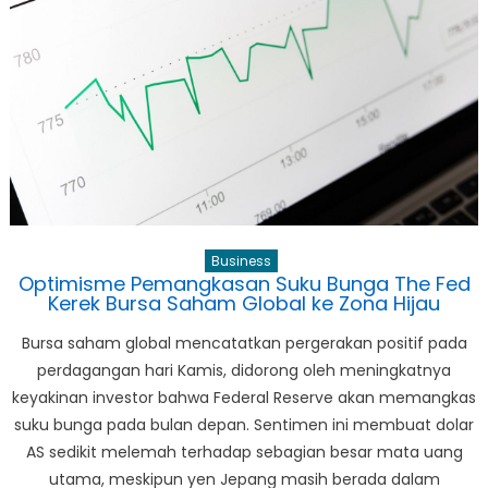
Korea
dan
Dinamika
Katalog
Netflix:
Kasus
“Fight
For
My
Way”
Business
Optimisme Pemangkasan Suku Bunga The Fed
Kerek Bursa Saham Global ke Zona Hijau
Bursa saham global mencatatkan pergerakan positif pada
perdagangan hari Kamis, didorong oleh meningkatnya
keyakinan investor bahwa Federal Reserve akan memangkas
suku bunga pada bulan depan. Sentimen ini membuat dolar
AS sedikit melemah terhadap sebagian besar mata uang
utama, meskipun yen Jepang masih berada dalam