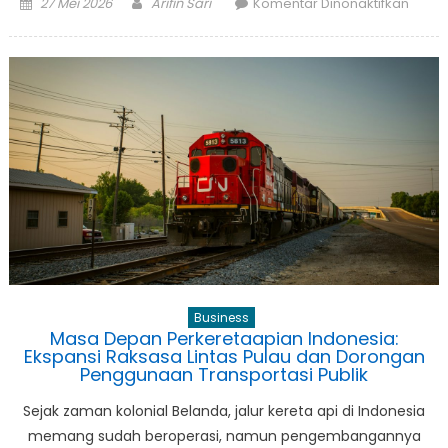
Posted
Author
pada
27 Mei 2026
Arifin Sari
Komentar Dinonaktifkan
on
Ambis
Triliu
Dolar
Nvidia
Meng
Taiwa
Jadi
Epise
Mutla
Revolu
AI
Business
Masa Depan Perkeretaapian Indonesia:
Ekspansi Raksasa Lintas Pulau dan Dorongan
Penggunaan Transportasi Publik
Sejak zaman kolonial Belanda, jalur kereta api di Indonesia
memang sudah beroperasi, namun pengembangannya