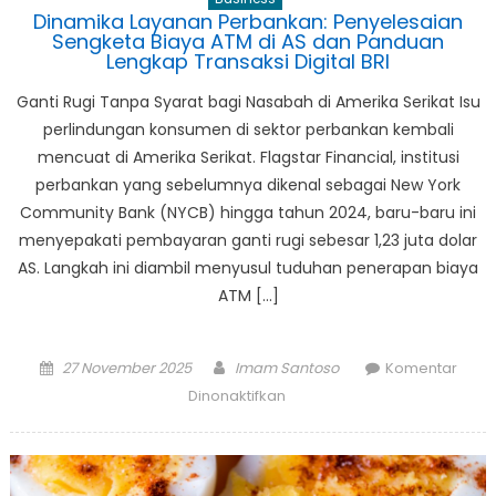
Dinamika Layanan Perbankan: Penyelesaian
Sengketa Biaya ATM di AS dan Panduan
Lengkap Transaksi Digital BRI
Ganti Rugi Tanpa Syarat bagi Nasabah di Amerika Serikat Isu
perlindungan konsumen di sektor perbankan kembali
mencuat di Amerika Serikat. Flagstar Financial, institusi
perbankan yang sebelumnya dikenal sebagai New York
Community Bank (NYCB) hingga tahun 2024, baru-baru ini
menyepakati pembayaran ganti rugi sebesar 1,23 juta dolar
AS. Langkah ini diambil menyusul tuduhan penerapan biaya
ATM […]
Posted
Author
27 November 2025
Imam Santoso
Komentar
on
pada
Dinonaktifkan
Dinamika
Layanan
Perbankan:
Penyelesaian