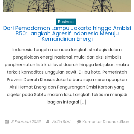
Industri
Kreatif
Business
Dari Pemadaman Lampu Jakarta hingga Ambisi
B50: Langkah Agresif Indonesia Menuju
Kemandirian Energi
Indonesia tengah memacu langkah strategis dalam
pengelolaan energi nasional, mulai dari aksi simbolis
penghematan listrik di level daerah hingga kebijakan makro
terkait komoditas unggulan sawit. Di ibu kota, Pemerintah
Provinsi Daerah Khusus Jakarta baru saja merampungkan
Aksi Hemat Energi dan Pengurangan Emisi Karbon yang
digelar pada Sabtu malam lalu. Langkah taktis ini menjadi
bagian integral […]
Posted
Author
3 Februari 2026
Arifin Sari
Komentar Dinonaktifkan
on
pada