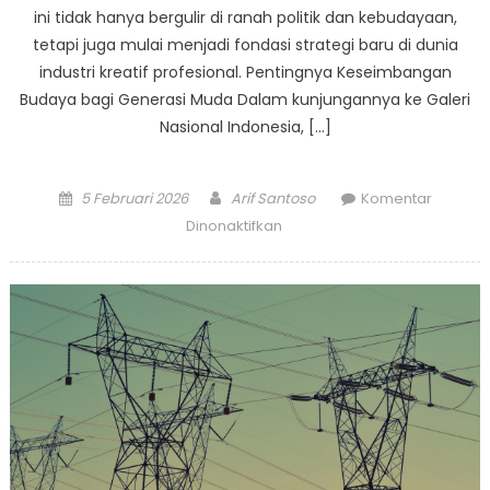
ini tidak hanya bergulir di ranah politik dan kebudayaan,
tetapi juga mulai menjadi fondasi strategi baru di dunia
industri kreatif profesional. Pentingnya Keseimbangan
Budaya bagi Generasi Muda Dalam kunjungannya ke Galeri
Nasional Indonesia, […]
Posted
Author
5 Februari 2026
Arif Santoso
Komentar
on
pada
Dinonaktifkan
Sinergi
Tradisi
dan
Modernitas:
Pesan
Kebudayaan
Megawati
dan
Babak
Baru