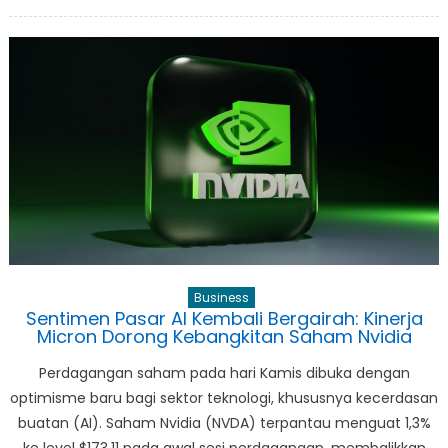
Dari
Pemadaman
Lampu
Jakarta
hingga
Ambisi
B50:
Langkah
Agresif
Indonesia
Menuju
Kemandirian
Energi
Business
Sentimen Pasar AI Kembali Bergairah: Kinerja
Micron Dorong Kebangkitan Saham Nvidia
Perdagangan saham pada hari Kamis dibuka dengan
optimisme baru bagi sektor teknologi, khususnya kecerdasan
buatan (AI). Saham Nvidia (NVDA) terpantau menguat 1,3%