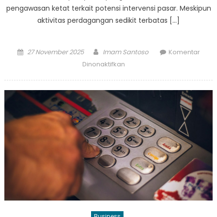
pengawasan ketat terkait potensi intervensi pasar. Meskipun
aktivitas perdagangan sedikit terbatas […]
Posted
Author
27 November 2025
Imam Santoso
Komentar
on
pada
Dinonaktifkan
Optimisme
Pemangkasan
Suku
Bunga
The
Fed
Kerek
Bursa
Saham
Global
ke
Zona
Hijau
Business