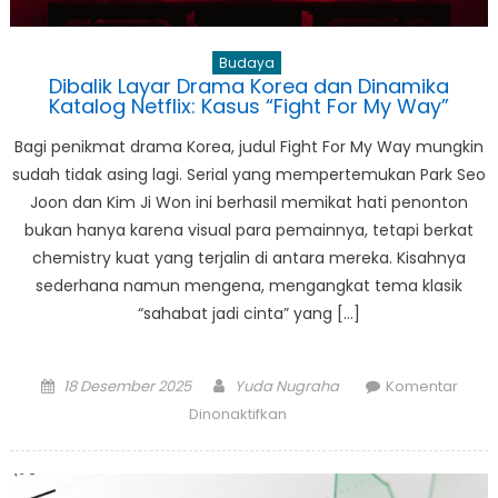
Budaya
Dibalik Layar Drama Korea dan Dinamika
Katalog Netflix: Kasus “Fight For My Way”
Bagi penikmat drama Korea, judul Fight For My Way mungkin
sudah tidak asing lagi. Serial yang mempertemukan Park Seo
Joon dan Kim Ji Won ini berhasil memikat hati penonton
bukan hanya karena visual para pemainnya, tetapi berkat
chemistry kuat yang terjalin di antara mereka. Kisahnya
sederhana namun mengena, mengangkat tema klasik
“sahabat jadi cinta” yang […]
Posted
Author
18 Desember 2025
Yuda Nugraha
Komentar
on
pada
Dinonaktifkan
Dibalik
Layar
Drama