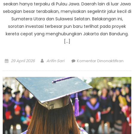
seakan hanya terpaku di Pulau Jawa. Daerah lain di luar Jawa
sebagian besar terabaikan, menyisakan segelintir jalur kecil di
Sumatera Utara dan Sulawesi Selatan. Belakangan ini,
sorotan investasi terbesar pun baru terlihat pada proyek
kereta cepat yang menghubungkan Jakarta dan Bandung.
[…]
Posted
Author
pada
29 April 2026
Arifin Sari
Komentar Dinonaktifkan
on
Masa
Depa
Perk
Indon
Ekspa
Raks
Lintas
Pulau
dan
Doro