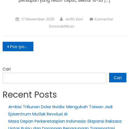
persiapan yang relatif cepat, sekitar 15-30 […]
Posted
Author
17 November 2025
Arifin Sari
Komentar
on
pada
Dinonaktifkan
Inspirasi
Menu
Navigasi
Pesta:
Pos-pos lama
pos
Dari
Sate
Maranggi
Cari
Khas
Cari
Purwakarta
Hingga
Recent Posts
Deviled
Eggs
Klasik
Ambisi Triliunan Dolar Nvidia: Mengubah Taiwan Jadi
Episentrum Mutlak Revolusi AI
Masa Depan Perkeretaapian Indonesia: Ekspansi Raksasa
Lintas Pulau dan Dorongan Penggunaan Transportasi