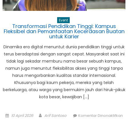
Peng
Trans
Publi
Event
Transformasi Pendidikan Tinggi: Kampus
Fleksibel dan Pemanfaatan Kecerdasan Buatan
untuk Karier
Dinamika era digital menuntut dunia pendidikan tinggi untuk
terus beradaptasi dengan sangat cepat. Masyarakat saat ini
tidak lagi sekadar memburu nama besar sebuah kampus,
namun juga menuntut fleksibilitas akses yang tinggi tanpa
harus mengorbankan kualitas standar internasional.
Khususnya bagi kaum pekerja, mereka yang telah
berkeluarga, atau warga yang bermukim jauh dari hiruk-pikuk
kota besar, kewajiban […]
Posted
Author
10 April 2026
Arif Santoso
Komentar Dinonaktifkan
on
pada