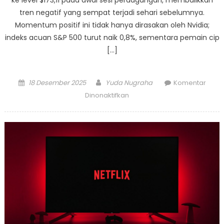
ke level $173,11 pada awal sesi perdagangan, membalikkan
tren negatif yang sempat terjadi sehari sebelumnya.
Momentum positif ini tidak hanya dirasakan oleh Nvidia;
indeks acuan S&P 500 turut naik 0,8%, sementara pemain cip
[…]
Posted
Author
18 Desember 2025
Yuda Nugraha
Komentar
on
pada
Dinonaktifkan
Sentimen
Pasar
AI
Kembali
Bergairah:
Kinerja
Micron
Dorong
Kebangkitan
Saham
Nvidia