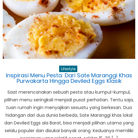
Sengketa
Biaya
ATM
di
AS
dan
Panduan
Lengkap
Transaksi
Lifestyle
Digital
Inspirasi Menu Pesta: Dari Sate Maranggi Khas
BRI
Purwakarta Hingga Deviled Eggs Klasik
Saat merencanakan sebuah pesta atau kumpul-kumpul,
pilihan menu seringkali menjadi pusat perhatian. Tentu saja,
tuan rumah ingin menyajikan sesuatu yang berkesan. Dua
hidangan dari dua dunia berbeda, Sate Maranggi khas lokal
dan Deviled Eggs ala Barat, bisa menjadi pilihan utama yang
selalu populer dan disukai banyak orang. Keduanya memiliki