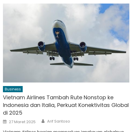
Business
Vietnam Airlines Tambah Rute Nonstop ke
Indonesia dan Italia, Perkuat Konektivitas Global
di 2025
Author
Posted
Arif Santoso
27 Maret 2025
on
Vietnam Airlines bersiap memperluas jangkauan globalnya