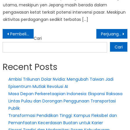
utama, meskipun yen Jepang masih berada dalam
pengawasan ketat terkait potensi intervensi pasar. Meskipun
aktivitas perdagangan sedikit terbatas […]
Navigasi
Pembelian Terbaru Warren Buffett Senilai $2,1 Miliar Membawa Total Investasinya di Saham Ini Menjadi Lebih Dari $74 Miliar dalam Kurang dari 6 Tahun
Perjuangan Komunitas Adat di Belitung untuk Menjaga Tanah Warisan
Cari
pos
Cari
Recent Posts
Ambisi Triliunan Dolar Nvidia: Mengubah Taiwan Jadi
Episentrum Mutlak Revolusi AI
Masa Depan Perkeretaapian Indonesia: Ekspansi Raksasa
Lintas Pulau dan Dorongan Penggunaan Transportasi
Publik
Transformasi Pendidikan Tinggi: Kampus Fleksibel dan
Pemanfaatan Kecerdasan Buatan untuk Karier
Sinergi Tradisi dan Modernitas: Pesan Kebudayaan