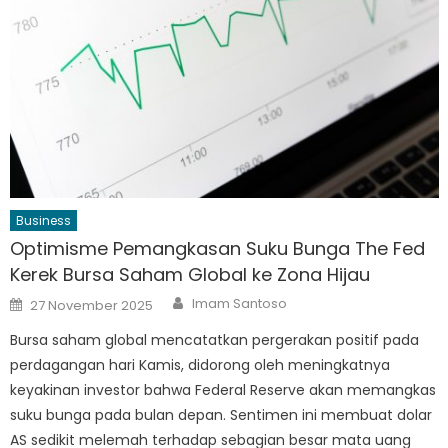
Business
Optimisme Pemangkasan Suku Bunga The Fed
Kerek Bursa Saham Global ke Zona Hijau
Author
Posted
Imam Santoso
27 November 2025
on
Bursa saham global mencatatkan pergerakan positif pada
perdagangan hari Kamis, didorong oleh meningkatnya
keyakinan investor bahwa Federal Reserve akan memangkas
suku bunga pada bulan depan. Sentimen ini membuat dolar
AS sedikit melemah terhadap sebagian besar mata uang