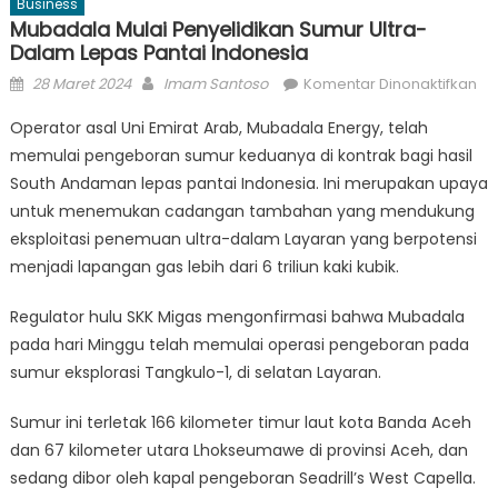
Business
Mubadala Mulai Penyelidikan Sumur Ultra-
Dalam Lepas Pantai Indonesia
Posted
Author
pa
28 Maret 2024
Imam Santoso
Komentar Dinonaktifkan
on
Mu
Operator asal Uni Emirat Arab, Mubadala Energy, telah
Mu
memulai pengeboran sumur keduanya di kontrak bagi hasil
Pe
South Andaman lepas pantai Indonesia. Ini merupakan upaya
Su
Ult
untuk menemukan cadangan tambahan yang mendukung
Da
eksploitasi penemuan ultra-dalam Layaran yang berpotensi
Le
menjadi lapangan gas lebih dari 6 triliun kaki kubik.
Pa
In
Regulator hulu SKK Migas mengonfirmasi bahwa Mubadala
pada hari Minggu telah memulai operasi pengeboran pada
sumur eksplorasi Tangkulo-1, di selatan Layaran.
Sumur ini terletak 166 kilometer timur laut kota Banda Aceh
dan 67 kilometer utara Lhokseumawe di provinsi Aceh, dan
sedang dibor oleh kapal pengeboran Seadrill’s West Capella.