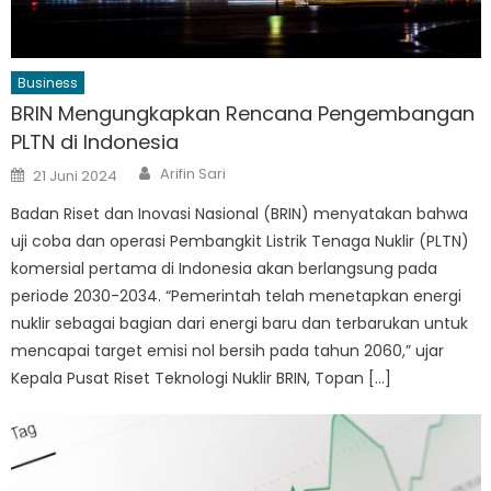
Business
BRIN Mengungkapkan Rencana Pengembangan
PLTN di Indonesia
Author
Posted
Arifin Sari
21 Juni 2024
on
Badan Riset dan Inovasi Nasional (BRIN) menyatakan bahwa
uji coba dan operasi Pembangkit Listrik Tenaga Nuklir (PLTN)
komersial pertama di Indonesia akan berlangsung pada
periode 2030-2034. “Pemerintah telah menetapkan energi
nuklir sebagai bagian dari energi baru dan terbarukan untuk
mencapai target emisi nol bersih pada tahun 2060,” ujar
Kepala Pusat Riset Teknologi Nuklir BRIN, Topan […]