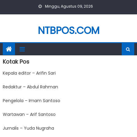
Skip
Minggu, Agustus 09, 2026
to
content
NTBPOS.COM
Kotak Pos
Kepala editor – Arifin Sari
Redaktur – Abdul Rahman
Pengelola – Imam Santoso
Wartawan – Arif Santoso
Jurnalis – Yuda Nugraha