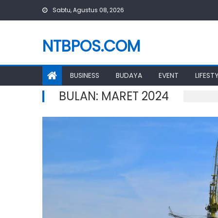
Skip
Sabtu, Agustus 08, 2026
to
content
NTBPOS.COM
BUSINESS
BUDAYA
EVENT
LIFEST
BULAN:
MARET 2024