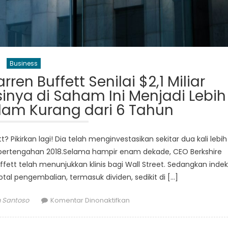
Business
en Buffett Senilai $2,1 Miliar
nya di Saham Ini Menjadi Lebih
alam Kurang dari 6 Tahun
? Pikirkan lagi! Dia telah menginvestasikan sekitar dua kali lebih
pertengahan 2018.Selama hampir enam dekade, CEO Berkshire
fett telah menunjukkan klinis bagi Wall Street. Sedangkan indek
al pengembalian, termasuk dividen, sedikit di […]
r
pada
 Santoso
Komentar Dinonaktifkan
Pembelian
Terbaru