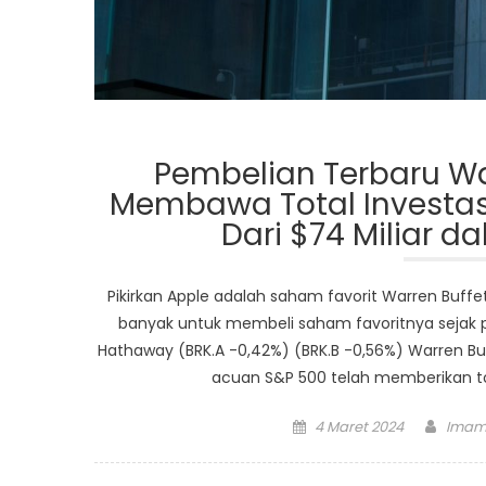
Pembelian Terbaru Warr
Membawa Total Investasi
Dari $74 Miliar d
Pikirkan Apple adalah saham favorit Warren Buffett
banyak untuk membeli saham favoritnya sejak 
Hathaway (BRK.A -0,42%) (BRK.B -0,56%) Warren Buf
acuan S&P 500 telah memberikan tot
Posted
Autho
4 Maret 2024
Imam
on