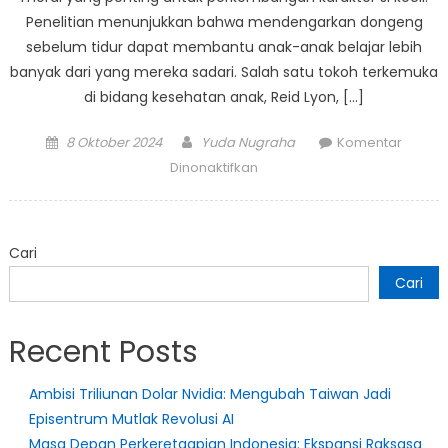
Penelitian menunjukkan bahwa mendengarkan dongeng
sebelum tidur dapat membantu anak-anak belajar lebih
banyak dari yang mereka sadari. Salah satu tokoh terkemuka
di bidang kesehatan anak, Reid Lyon, […]
Posted
Author
8 Oktober 2024
Yuda Nugraha
Komentar
on
pada
Dinonaktifkan
Dongeng
Sebelum
Tidur:
Cari
Kisah
yang
Cari
Penuh
Makna
Recent Posts
Ambisi Triliunan Dolar Nvidia: Mengubah Taiwan Jadi
Episentrum Mutlak Revolusi AI
Masa Depan Perkeretaapian Indonesia: Ekspansi Raksasa