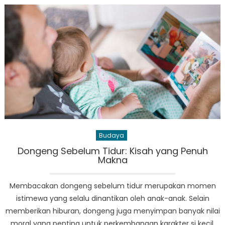
Terkoreksi,
Saham
ACES
hingga
PGAS
Berpeluang
Untung
Budaya
Dongeng Sebelum Tidur: Kisah yang Penuh
Makna
Membacakan dongeng sebelum tidur merupakan momen
istimewa yang selalu dinantikan oleh anak-anak. Selain
memberikan hiburan, dongeng juga menyimpan banyak nilai
moral yang penting untuk perkembangan karakter si kecil.