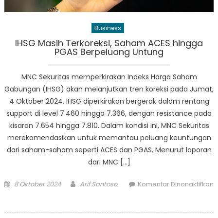
Business
IHSG Masih Terkoreksi, Saham ACES hingga
PGAS Berpeluang Untung
MNC Sekuritas memperkirakan Indeks Harga Saham
Gabungan (IHSG) akan melanjutkan tren koreksi pada Jumat,
4 Oktober 2024. IHSG diperkirakan bergerak dalam rentang
support di level 7.460 hingga 7.366, dengan resistance pada
kisaran 7.654 hingga 7.810. Dalam kondisi ini, MNC Sekuritas
merekomendasikan untuk memantau peluang keuntungan
dari saham-saham seperti ACES dan PGAS. Menurut laporan
dari MNC […]
Posted
Author
8 Oktober 2024
Arif Santoso
Komentar Dinonaktifkan
on
pada
IHSG
Masih