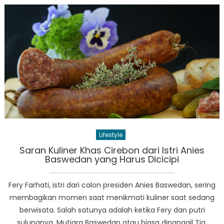
Meet
Up
dan
Touring
Berhasil,
Elsa
Berbagi
Pengalaman
dan
Pertemanan
Baru
Lifestyle
Saran Kuliner Khas Cirebon dari Istri Anies
Baswedan yang Harus Dicicipi
Fery Farhati, istri dari calon presiden Anies Baswedan, sering
membagikan momen saat menikmati kuliner saat sedang
berwisata. Salah satunya adalah ketika Fery dan putri
sulungnya, Mutiara Baswedan atau biasa dipanggil Tia,