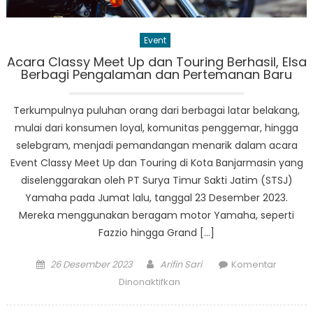
Event
Acara Classy Meet Up dan Touring Berhasil, Elsa
Berbagi Pengalaman dan Pertemanan Baru
Terkumpulnya puluhan orang dari berbagai latar belakang,
mulai dari konsumen loyal, komunitas penggemar, hingga
selebgram, menjadi pemandangan menarik dalam acara
Event Classy Meet Up dan Touring di Kota Banjarmasin yang
diselenggarakan oleh PT Surya Timur Sakti Jatim (STSJ)
Yamaha pada Jumat lalu, tanggal 23 Desember 2023.
Mereka menggunakan beragam motor Yamaha, seperti
Fazzio hingga Grand […]
Posted
Author
26 Desember 2023
Arifin Sari
Komentar
on
pada
Dinonaktifkan
Acara
Classy