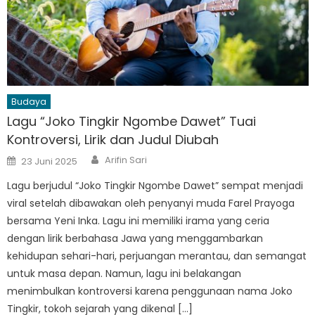
Budaya
Lagu “Joko Tingkir Ngombe Dawet” Tuai
Kontroversi, Lirik dan Judul Diubah
Author
Posted
Arifin Sari
23 Juni 2025
on
Lagu berjudul “Joko Tingkir Ngombe Dawet” sempat menjadi
viral setelah dibawakan oleh penyanyi muda Farel Prayoga
bersama Yeni Inka. Lagu ini memiliki irama yang ceria
dengan lirik berbahasa Jawa yang menggambarkan
kehidupan sehari-hari, perjuangan merantau, dan semangat
untuk masa depan. Namun, lagu ini belakangan
menimbulkan kontroversi karena penggunaan nama Joko
Tingkir, tokoh sejarah yang dikenal […]