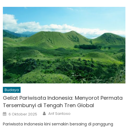
Budaya
Geliat Pariwisata Indonesia: Menyorot Permata
Tersembunyi di Tengah Tren Global
Author
Posted
Arif Santoso
6 Oktober 2025
on
Pariwisata Indonesia kini semakin bersaing di panggung