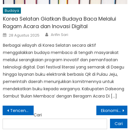
Budaya
Korea Selatan Giatkan Budaya Baca Melalui
Ragam Acara dan Inovasi Digital
Author
Posted
Arifin Sari
28 Agustus 2025
on
Berbagai wilayah di Korea Selatan secara aktif
menggalakkan budaya membaca di tengah masyarakat
melalui serangkaian program inovatif dan pemanfaatan
teknologi digital. Dari festival literasi yang semarak di Daegu
hingga layanan buku elektronik berbasis QR di Pulau Jeju,
pemerintah daerah menunjukkan komitmennya untuk
mendekatkan buku kepada warganya. Kabupaten Dalseong
Sambut ‘Bulan Membaca’ dengan Beragam Acara Di […]
Navigasi
Tencent Cloud Berkolaborasi dengan BRI dan Hi Cloud Indonesia untuk Mendorong Inovasi Teknologi Perbankan
Ekonomi AS Tumbuh 1,3% di Kuartal Pertama karena Perlambatan Pengeluaran Konsumen
Cari
pos
Cari