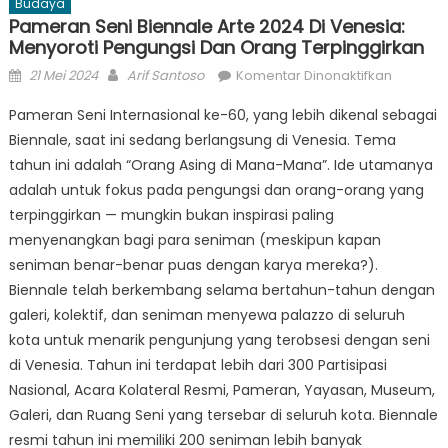
Budaya
Pameran Seni Biennale Arte 2024 Di Venesia:
Menyoroti Pengungsi Dan Orang Terpinggirkan
Posted
Author
pada
21 Mei 2024
Arif Santoso
Komentar Dinonaktifkan
on
Pamera
Pameran Seni Internasional ke-60, yang lebih dikenal sebagai
Seni
Biennale, saat ini sedang berlangsung di Venesia. Tema
Biennale
tahun ini adalah “Orang Asing di Mana-Mana”. Ide utamanya
Arte
2024
adalah untuk fokus pada pengungsi dan orang-orang yang
di
terpinggirkan — mungkin bukan inspirasi paling
Venesia:
menyenangkan bagi para seniman (meskipun kapan
Menyoro
seniman benar-benar puas dengan karya mereka?).
Pengung
Biennale telah berkembang selama bertahun-tahun dengan
dan
galeri, kolektif, dan seniman menyewa palazzo di seluruh
Orang
kota untuk menarik pengunjung yang terobsesi dengan seni
Terpingg
di Venesia. Tahun ini terdapat lebih dari 300 Partisipasi
Nasional, Acara Kolateral Resmi, Pameran, Yayasan, Museum,
Galeri, dan Ruang Seni yang tersebar di seluruh kota. Biennale
resmi tahun ini memiliki 200 seniman lebih banyak