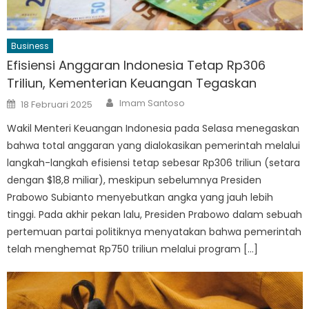
Business
Efisiensi Anggaran Indonesia Tetap Rp306
Triliun, Kementerian Keuangan Tegaskan
Author
Posted
Imam Santoso
18 Februari 2025
on
Wakil Menteri Keuangan Indonesia pada Selasa menegaskan
bahwa total anggaran yang dialokasikan pemerintah melalui
langkah-langkah efisiensi tetap sebesar Rp306 triliun (setara
dengan $18,8 miliar), meskipun sebelumnya Presiden
Prabowo Subianto menyebutkan angka yang jauh lebih
tinggi. Pada akhir pekan lalu, Presiden Prabowo dalam sebuah
pertemuan partai politiknya menyatakan bahwa pemerintah
telah menghemat Rp750 triliun melalui program […]