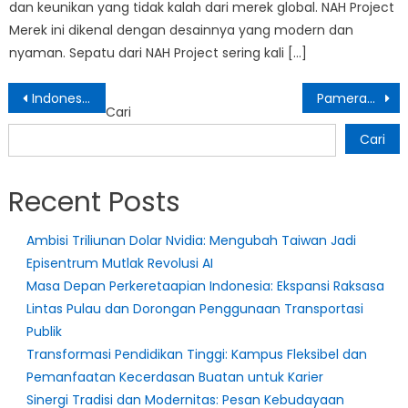
dan keunikan yang tidak kalah dari merek global. NAH Project
Merek ini dikenal dengan desainnya yang modern dan
nyaman. Sepatu dari NAH Project sering kali […]
Navigasi
Indonesia Siapkan Proyek Air Senilai $9,6 Miliar untuk Forum Air Dunia
Pameran Seni Biennale Arte 2024 di Venesia: Menyoroti Pengungsi dan Orang Terpinggirkan
Cari
pos
Cari
Recent Posts
Ambisi Triliunan Dolar Nvidia: Mengubah Taiwan Jadi
Episentrum Mutlak Revolusi AI
Masa Depan Perkeretaapian Indonesia: Ekspansi Raksasa
Lintas Pulau dan Dorongan Penggunaan Transportasi
Publik
Transformasi Pendidikan Tinggi: Kampus Fleksibel dan
Pemanfaatan Kecerdasan Buatan untuk Karier
Sinergi Tradisi dan Modernitas: Pesan Kebudayaan