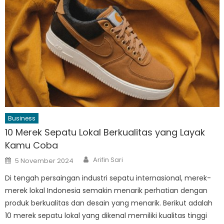
Business
10 Merek Sepatu Lokal Berkualitas yang Layak
Kamu Coba
Author
Posted
Arifin Sari
5 November 2024
on
Di tengah persaingan industri sepatu internasional, merek-
merek lokal Indonesia semakin menarik perhatian dengan
produk berkualitas dan desain yang menarik. Berikut adalah
10 merek sepatu lokal yang dikenal memiliki kualitas tinggi