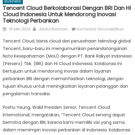
Business
Tencent Cloud Berkolaborasi Dengan BRI Dan Hi
Cloud Indonesia Untuk Mendorong Inovasi
Teknologi Perbankan
Posted
Author
pada
16 Mei 2024
Abdul Rahman
Komentar Dinonaktifkan
on
Tenc
Tencent Cloud, bisnis cloud dari perusahaan teknologi global
Clou
Tencent, baru-baru ini mengumumkan penandatanganan
Berko
Nota Kesepahaman (MoU) dengan PT. Bank Rakyat Indonesia
deng
BRI
(Persero) Tbk. (BRI) dan Hi Cloud Indonesia. Kolaborasi ini
dan
bertujuan untuk mendorong inovasi dalam layanan
Hi
perbankan BRI dengan memanfaatkan teknologi, dengan
Clou
tujuan khusus untuk meningkatkan layanan pelanggan dan
Indon
pengalaman transaksi.
untuk
Mend
Poshu Yeung, Wakil Presiden Senior, Tencent Cloud
Inova
International, mengatakan, “Tencent Cloud senang dapat
Tekno
bermitra dengan BRI, karena kami memiliki visi yang sama
Perb
dalam memimpin inovasi perbankan di Indonesia. Kolaborasi