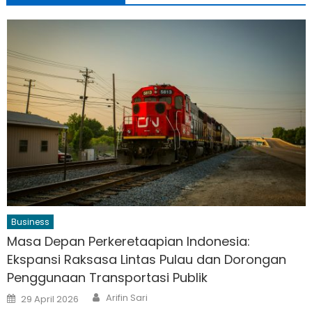
Business
Masa Depan Perkeretaapian Indonesia:
Ekspansi Raksasa Lintas Pulau dan Dorongan
Penggunaan Transportasi Publik
Author
Posted
Arifin Sari
29 April 2026
on