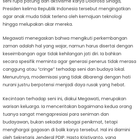
seni rupa patung dan aktivisme karya Dolorosa Sinaga,
Presiden kelima Republik Indonesia tersebut mengingatkan
agar anak muda tidak terlena oleh kemajuan teknologi
hingga melupakan akar mereka.
Megawati menegaskan bahwa mengikuti perkembangan
zaman adalah hal yang wajar, namun harus disertai dengan
keseimbangan agar tidak kehilangan jati diri. Ia bahkan
secara spesifik meminta agar generasi penerus tidak merasa
canggung atau “cringe” terhadap seni dan budaya lokal.
Menurutnya, modernisasi yang tidak dibarengi dengan hati
nurani justru berpotensi menjadi daya rusak yang hebat.
Kecintaan terhadap seni ini, diakui Megawati, merupakan
warisan keluarga. Ia menceritakan bagaimana kedua orang
tuanya sangat mengapresiasi para seniman dan
budayawan, bukan sekadar sebagai penikmat, tetapi
menghargai gagasan di balik karya tersebut. Hal ini diamini
oleh Sekretaris Jenderal PDIP, Hasto Kristiyanto, yang