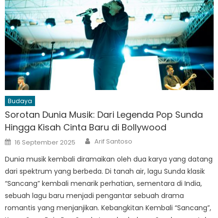
Budaya
Sorotan Dunia Musik: Dari Legenda Pop Sunda
Hingga Kisah Cinta Baru di Bollywood
Author
Posted
Arif Santoso
16 September 2025
on
Dunia musik kembali diramaikan oleh dua karya yang datang
dari spektrum yang berbeda. Di tanah air, lagu Sunda klasik
“Sancang” kembali menarik perhatian, sementara di India,
sebuah lagu baru menjadi pengantar sebuah drama
romantis yang menjanjikan. Kebangkitan Kembali “Sancang”,