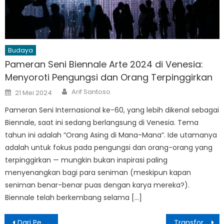
Budaya
Pameran Seni Biennale Arte 2024 di Venesia:
Menyoroti Pengungsi dan Orang Terpinggirkan
Author
Posted
Arif Santoso
21 Mei 2024
on
Pameran Seni Internasional ke-60, yang lebih dikenal sebagai
Biennale, saat ini sedang berlangsung di Venesia. Tema
tahun ini adalah “Orang Asing di Mana-Mana”. Ide utamanya
adalah untuk fokus pada pengungsi dan orang-orang yang
terpinggirkan — mungkin bukan inspirasi paling
menyenangkan bagi para seniman (meskipun kapan
seniman benar-benar puas dengan karya mereka?).
Biennale telah berkembang selama […]
Navigasi
Dari Pemadaman Lampu Jakarta hingga Ambisi B50: Langkah Agresif Indonesia Menuju Kemandirian Energi
Transformasi Pendidikan Tinggi: Kampus Fleksibel dan Pemanfaatan Kecerdasan Buatan untuk Karier