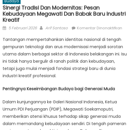
Budaya
Sinergi Tradisi Dan Modernitas: Pesan
Kebudayaan Megawati Dan Babak Baru Industri
Kreatif
Posted
Author
pad
5 Februari 2026
Arif Santoso
Komentar Dinonaktifkan
on
Sine
Tantangan mempertahankan identitas nasional di tengah
Trad
gempuran teknologi dan arus modernisasi menjadi sorotan
dan
utama dalam berbagai sektor di Indonesia belakangan ini. Isu
Mode
Pes
ini tidak hanya bergulir di ranah politik dan kebudayaan,
Keb
tetapi juga mulai menjadi fondasi strategi baru di dunia
Meg
industri kreatif profesional.
dan
Bab
Pentingnya Keseimbangan Budaya bagi Generasi Muda
Bar
Indu
Dalam kunjungannya ke Galeri Nasional Indonesia, Ketua
Krea
Umum PDI Perjuangan (PDIP), Megawati Soekarnoputri,
memberikan atensi khusus terhadap sikap generasi muda
dalam memandang kebudayaan sendiri. Di tengah pameran