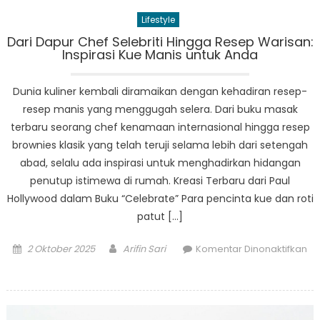
Lifestyle
Dari Dapur Chef Selebriti Hingga Resep Warisan:
Inspirasi Kue Manis untuk Anda
Dunia kuliner kembali diramaikan dengan kehadiran resep-
resep manis yang menggugah selera. Dari buku masak
terbaru seorang chef kenamaan internasional hingga resep
brownies klasik yang telah teruji selama lebih dari setengah
abad, selalu ada inspirasi untuk menghadirkan hidangan
penutup istimewa di rumah. Kreasi Terbaru dari Paul
Hollywood dalam Buku “Celebrate” Para pencinta kue dan roti
patut […]
Posted
Author
2 Oktober 2025
Arifin Sari
Komentar Dinonaktifkan
on
pada
Dari
Dapur
Chef