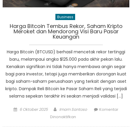
Business
Harga Bitcoin Tembus Rekor, Saham Kripto
Meroket dan Mendorong Visi Baru Pasar
Keuangan
Harga Bitcoin (BTCUSD) berhasil mencetak rekor tertinggi
baru, melampaui angka $125.000 pada akhir pekan lalu.
Kenaikan signifikan ini tidak hanya membawa angin segar
bagi para investor, tetapi juga memberikan dorongan kuat
bagi saham-saham perusahaan yang terkait dengan aset
kripto. Dampak Reli Bitcoin ke Pasar Saham Reli yang terjadi
selama sepekan terakhir ini seakan menjadi validasi […]
Posted
Author
6 Oktober 2025
Imam Santoso
Komentar
on
pada
Dinonaktifkan
Harga
Bitcoin