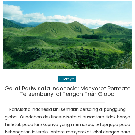
Tembus
Rekor,
Saham
Kripto
Meroket
dan
Mendorong
Visi
Baru
Pasar
Keuangan
Budaya
Geliat Pariwisata Indonesia: Menyorot Permata
Tersembunyi di Tengah Tren Global
Pariwisata Indonesia kini semakin bersaing di panggung
global. Keindahan destinasi wisata di nusantara tidak hanya
terletak pada lanskapnya yang memukau, tetapi juga pada
kehangatan interaksi antara masyarakat lokal dengan para