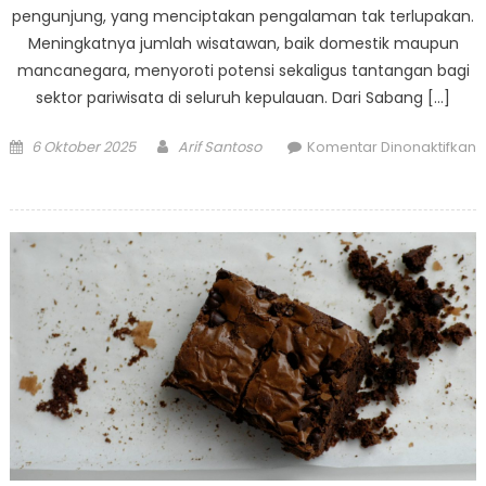
pengunjung, yang menciptakan pengalaman tak terlupakan.
Meningkatnya jumlah wisatawan, baik domestik maupun
mancanegara, menyoroti potensi sekaligus tantangan bagi
sektor pariwisata di seluruh kepulauan. Dari Sabang […]
Posted
Author
6 Oktober 2025
Arif Santoso
Komentar Dinonaktifkan
on
pada
Geliat
Pariwisata
Indonesia:
Menyorot
Permata
Tersembunyi
di
Tengah
Tren
Global