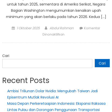
untuk tahun 2025, sementara di Amerika Serikat, Negara
Bagian Washington mengumumkan kenaikan upah
minimum yang akan berlaku pada tahun 2026. Kedua […]
Posted
Author
1 Oktober 2025
Abdul Rahman
Komentar
on
pada
Dinonaktifkan
Tinjauan
Upah
Minimum
Cari
Regional:
Palembang
Cari
dan
Washington
Recent Posts
Terapkan
Aturan
Ambisi Triliunan Dolar Nvidia: Mengubah Taiwan Jadi
Baru
Episentrum Mutlak Revolusi AI
Masa Depan Perkeretaapian Indonesia: Ekspansi Raksasa
Lintas Pulau dan Dorongan Penggunaan Transportasi