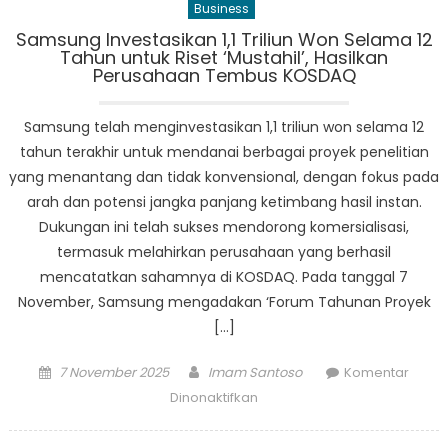
Business
Samsung Investasikan 1,1 Triliun Won Selama 12
Tahun untuk Riset ‘Mustahil’, Hasilkan
Perusahaan Tembus KOSDAQ
Samsung telah menginvestasikan 1,1 triliun won selama 12
tahun terakhir untuk mendanai berbagai proyek penelitian
yang menantang dan tidak konvensional, dengan fokus pada
arah dan potensi jangka panjang ketimbang hasil instan.
Dukungan ini telah sukses mendorong komersialisasi,
termasuk melahirkan perusahaan yang berhasil
mencatatkan sahamnya di KOSDAQ. Pada tanggal 7
November, Samsung mengadakan ‘Forum Tahunan Proyek
[…]
Posted
Author
7 November 2025
Imam Santoso
Komentar
on
pada
Dinonaktifkan
Samsung
Investasikan