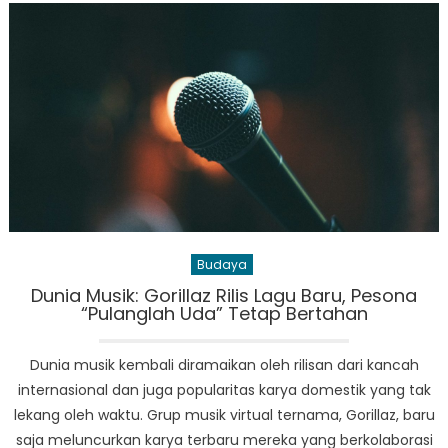
1,1
Triliun
Won
Selama
12
Tahun
untuk
Riset
‘Mustahil’,
Hasilkan
Perusahaan
Budaya
Tembus
Dunia Musik: Gorillaz Rilis Lagu Baru, Pesona
KOSDAQ
“Pulanglah Uda” Tetap Bertahan
Dunia musik kembali diramaikan oleh rilisan dari kancah
internasional dan juga popularitas karya domestik yang tak
lekang oleh waktu. Grup musik virtual ternama, Gorillaz, baru
saja meluncurkan karya terbaru mereka yang berkolaborasi