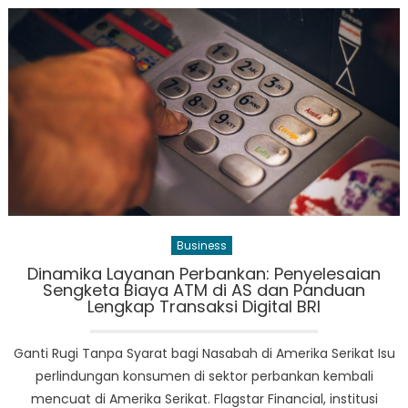
Suku
Bunga
The
Fed
Kerek
Bursa
Saham
Global
ke
Zona
Hijau
Business
Dinamika Layanan Perbankan: Penyelesaian
Sengketa Biaya ATM di AS dan Panduan
Lengkap Transaksi Digital BRI
Ganti Rugi Tanpa Syarat bagi Nasabah di Amerika Serikat Isu
perlindungan konsumen di sektor perbankan kembali
mencuat di Amerika Serikat. Flagstar Financial, institusi