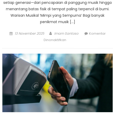
setiap generasi—dari pencapaian di panggung musik hingga
menantang batas fisik di tempat paling terpencil di bumi.
Warisan Musikal ‘Mimpi yang Sempurna’ Bagi banyak
penikmat musik […]
Posted
Author
13 November 2025
Imam Santoso
Komentar
on
pada
Dinonaktifkan
Mengejar
Mimpi:
Dari
Legenda
‘Mimpi
yang
Sempurna’
Peterpan
Hingga
Maraton
Ekstrem
Danielle