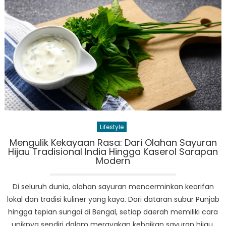
Keuangan
Indonesia:
Bunga
Deposito
Terbaru
di
Tengah
Lonjakan
Pembayaran
Digital
Lifestyle
Mengulik Kekayaan Rasa: Dari Olahan Sayuran
Hijau Tradisional India Hingga Kaserol Sarapan
Modern
Di seluruh dunia, olahan sayuran mencerminkan kearifan
lokal dan tradisi kuliner yang kaya. Dari dataran subur Punjab
hingga tepian sungai di Bengal, setiap daerah memiliki cara
uniknya sendiri dalam merayakan kebaikan sayuran hijau.