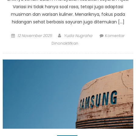
Variasi ini tidak hanya soal rasa, tetapi juga adaptasi
musiman dan warisan kuliner. Menariknya, fokus pada
hidangan sehat berbasis sayuran juga ditemukan […]
Posted
Author
12 November 2025
Yuda Nugraha
Komentar
on
pada
Dinonaktifkan
Mengulik
Kekayaan
Rasa:
Dari
Olahan
Sayuran
Hijau
Tradisional
India
Hingga
Kaserol
Sarapan
Modern