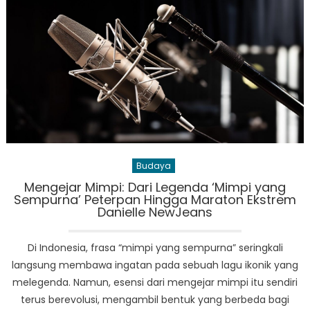
Dari
Sate
Maranggi
Khas
Purwakarta
Hingga
Deviled
Eggs
Klasik
Budaya
Mengejar Mimpi: Dari Legenda ‘Mimpi yang
Sempurna’ Peterpan Hingga Maraton Ekstrem
Danielle NewJeans
Di Indonesia, frasa “mimpi yang sempurna” seringkali
langsung membawa ingatan pada sebuah lagu ikonik yang
melegenda. Namun, esensi dari mengejar mimpi itu sendiri
terus berevolusi, mengambil bentuk yang berbeda bagi