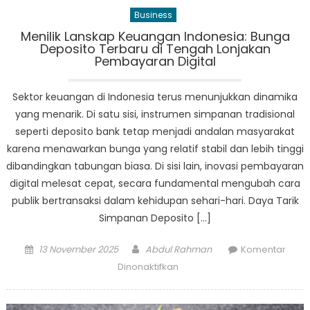
NewJeans
Business
Menilik Lanskap Keuangan Indonesia: Bunga
Deposito Terbaru di Tengah Lonjakan
Pembayaran Digital
Sektor keuangan di Indonesia terus menunjukkan dinamika
yang menarik. Di satu sisi, instrumen simpanan tradisional
seperti deposito bank tetap menjadi andalan masyarakat
karena menawarkan bunga yang relatif stabil dan lebih tinggi
dibandingkan tabungan biasa. Di sisi lain, inovasi pembayaran
digital melesat cepat, secara fundamental mengubah cara
publik bertransaksi dalam kehidupan sehari-hari. Daya Tarik
Simpanan Deposito […]
Posted
Author
13 November 2025
Abdul Rahman
Komentar
on
pada
Dinonaktifkan
Menilik
Lanskap