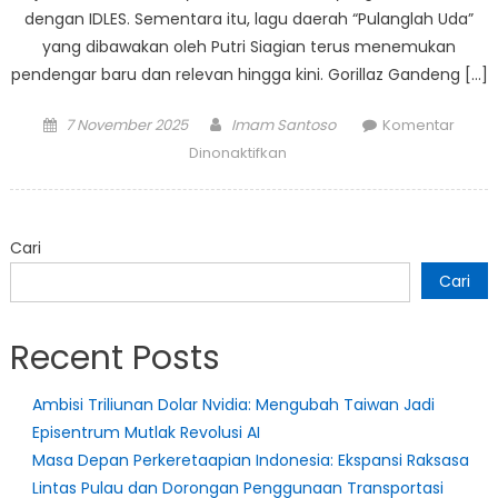
dengan IDLES. Sementara itu, lagu daerah “Pulanglah Uda”
yang dibawakan oleh Putri Siagian terus menemukan
pendengar baru dan relevan hingga kini. Gorillaz Gandeng […]
Posted
Author
7 November 2025
Imam Santoso
Komentar
on
pada
Dinonaktifkan
Dunia
Musik:
Gorillaz
Cari
Rilis
Lagu
Cari
Baru,
Pesona
Recent Posts
“Pulanglah
Uda”
Ambisi Triliunan Dolar Nvidia: Mengubah Taiwan Jadi
Tetap
Episentrum Mutlak Revolusi AI
Bertahan
Masa Depan Perkeretaapian Indonesia: Ekspansi Raksasa
Lintas Pulau dan Dorongan Penggunaan Transportasi