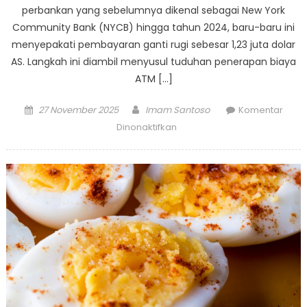
perbankan yang sebelumnya dikenal sebagai New York
Community Bank (NYCB) hingga tahun 2024, baru-baru ini
menyepakati pembayaran ganti rugi sebesar 1,23 juta dolar
AS. Langkah ini diambil menyusul tuduhan penerapan biaya
ATM […]
Posted
Author
27 November 2025
Imam Santoso
Komentar
on
pada
Dinonaktifkan
Dinamika
Layanan
Perbankan:
Penyelesaian
Sengketa
Biaya
ATM
di
AS
dan
Panduan