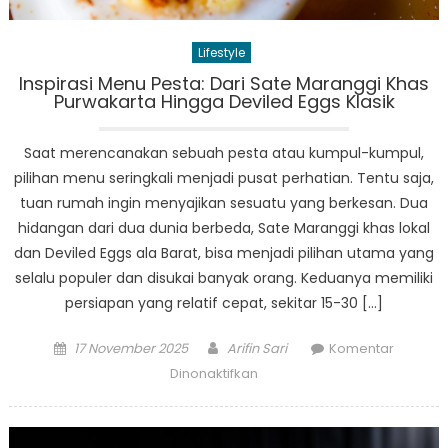
Lengkap
Transaksi
Lifestyle
Digital
Inspirasi Menu Pesta: Dari Sate Maranggi Khas
BRI
Purwakarta Hingga Deviled Eggs Klasik
Saat merencanakan sebuah pesta atau kumpul-kumpul,
pilihan menu seringkali menjadi pusat perhatian. Tentu saja,
tuan rumah ingin menyajikan sesuatu yang berkesan. Dua
hidangan dari dua dunia berbeda, Sate Maranggi khas lokal
dan Deviled Eggs ala Barat, bisa menjadi pilihan utama yang
selalu populer dan disukai banyak orang. Keduanya memiliki
persiapan yang relatif cepat, sekitar 15-30 […]
Posted
Author
17 November 2025
Arifin Sari
Komentar
on
pada
Dinonaktifkan
Inspirasi
Menu
Pesta: