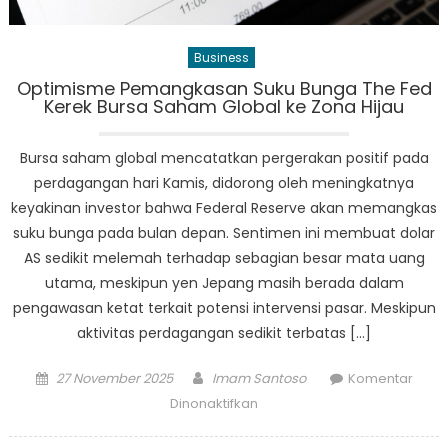
Business
Optimisme Pemangkasan Suku Bunga The Fed
Kerek Bursa Saham Global ke Zona Hijau
Bursa saham global mencatatkan pergerakan positif pada
perdagangan hari Kamis, didorong oleh meningkatnya
keyakinan investor bahwa Federal Reserve akan memangkas
suku bunga pada bulan depan. Sentimen ini membuat dolar
AS sedikit melemah terhadap sebagian besar mata uang
utama, meskipun yen Jepang masih berada dalam
pengawasan ketat terkait potensi intervensi pasar. Meskipun
aktivitas perdagangan sedikit terbatas […]
Posted
Author
27 November 2025
Imam Santoso
Komentar
on
pada
Dinonaktifkan
Optimisme
Pemangkasan