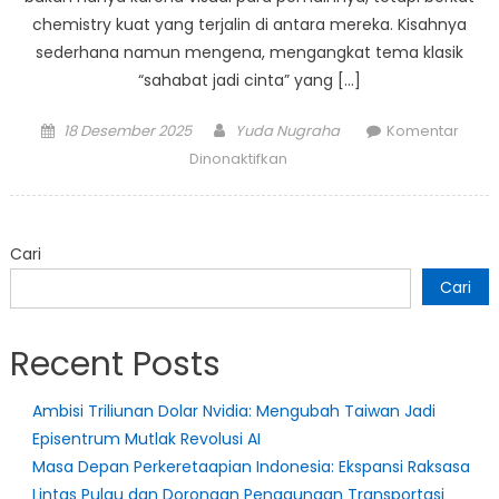
chemistry kuat yang terjalin di antara mereka. Kisahnya
sederhana namun mengena, mengangkat tema klasik
“sahabat jadi cinta” yang […]
Posted
Author
18 Desember 2025
Yuda Nugraha
Komentar
on
pada
Dinonaktifkan
Dibalik
Layar
Drama
Cari
Korea
dan
Cari
Dinamika
Katalog
Recent Posts
Netflix:
Kasus
Ambisi Triliunan Dolar Nvidia: Mengubah Taiwan Jadi
“Fight
Episentrum Mutlak Revolusi AI
For
My
Masa Depan Perkeretaapian Indonesia: Ekspansi Raksasa
Way”
Lintas Pulau dan Dorongan Penggunaan Transportasi