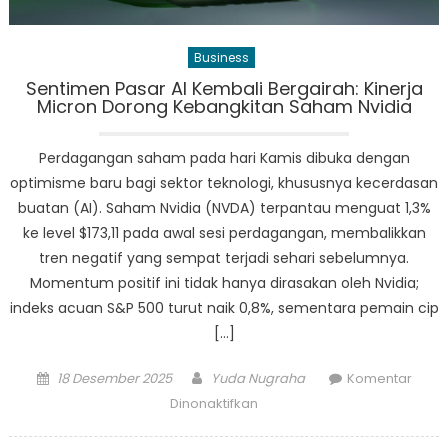
Business
Sentimen Pasar AI Kembali Bergairah: Kinerja
Micron Dorong Kebangkitan Saham Nvidia
Perdagangan saham pada hari Kamis dibuka dengan
optimisme baru bagi sektor teknologi, khususnya kecerdasan
buatan (AI). Saham Nvidia (NVDA) terpantau menguat 1,3%
ke level $173,11 pada awal sesi perdagangan, membalikkan
tren negatif yang sempat terjadi sehari sebelumnya.
Momentum positif ini tidak hanya dirasakan oleh Nvidia;
indeks acuan S&P 500 turut naik 0,8%, sementara pemain cip
[…]
Posted
Author
18 Desember 2025
Yuda Nugraha
Komentar
on
pada
Dinonaktifkan
Sentimen
Pasar