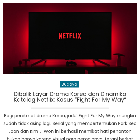
AI
Kembali
Bergairah:
Kinerja
Micron
Dorong
Kebangkitan
Saham
Nvidia
Budaya
Dibalik Layar Drama Korea dan Dinamika
Katalog Netflix: Kasus “Fight For My Way”
Bagi penikmat drama Korea, judul Fight For My Way mungkin
sudah tidak asing lagi. Serial yang mempertemukan Park Seo
Joon dan Kim Ji Won ini berhasil memikat hati penonton
bukan hanya karena visual para pemainnya, tetapi berkat