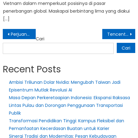
Vietnam dalam memperkuat posisinya di pasar
penerbangan global. Maskapai berbintang lima yang diakui
[…]
Navigasi
Perjuangan Komunitas Adat di Belitung untuk Menjaga Tanah Warisan
Tencent Cloud Berkolaborasi dengan BRI dan Hi Cloud Indonesia untuk Mendorong Inovasi Teknologi Perbankan
Cari
pos
Cari
Recent Posts
Ambisi Triliunan Dolar Nvidia: Mengubah Taiwan Jadi
Episentrum Mutlak Revolusi AI
Masa Depan Perkeretaapian Indonesia: Ekspansi Raksasa
Lintas Pulau dan Dorongan Penggunaan Transportasi
Publik
Transformasi Pendidikan Tinggi: Kampus Fleksibel dan
Pemanfaatan Kecerdasan Buatan untuk Karier
Sinergi Tradisi dan Modernitas: Pesan Kebudayaan