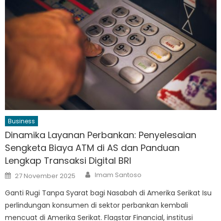
Business
Dinamika Layanan Perbankan: Penyelesaian
Sengketa Biaya ATM di AS dan Panduan
Lengkap Transaksi Digital BRI
Author
Posted
Imam Santoso
27 November 2025
on
Ganti Rugi Tanpa Syarat bagi Nasabah di Amerika Serikat Isu
perlindungan konsumen di sektor perbankan kembali
mencuat di Amerika Serikat. Flagstar Financial, institusi