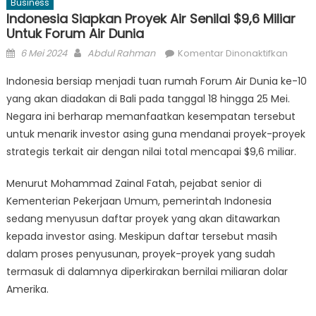
Business
Indonesia Siapkan Proyek Air Senilai $9,6 Miliar
Untuk Forum Air Dunia
Posted
Author
pada
6 Mei 2024
Abdul Rahman
Komentar Dinonaktifkan
on
Indon
Indonesia bersiap menjadi tuan rumah Forum Air Dunia ke-10
Siapk
yang akan diadakan di Bali pada tanggal 18 hingga 25 Mei.
Proye
Negara ini berharap memanfaatkan kesempatan tersebut
Air
Senila
untuk menarik investor asing guna mendanai proyek-proyek
$9,6
strategis terkait air dengan nilai total mencapai $9,6 miliar.
Miliar
untuk
Menurut Mohammad Zainal Fatah, pejabat senior di
Forum
Kementerian Pekerjaan Umum, pemerintah Indonesia
Air
sedang menyusun daftar proyek yang akan ditawarkan
Dunia
kepada investor asing. Meskipun daftar tersebut masih
dalam proses penyusunan, proyek-proyek yang sudah
termasuk di dalamnya diperkirakan bernilai miliaran dolar
Amerika.