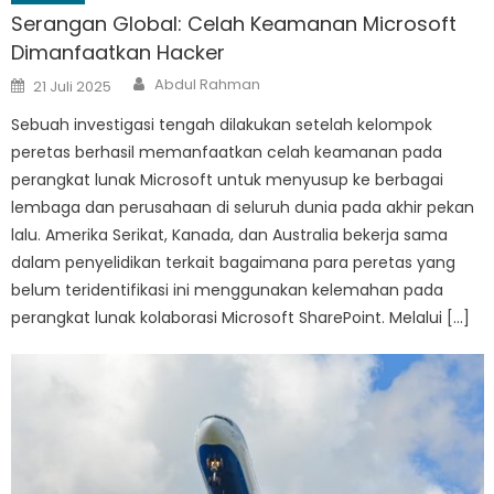
Serangan Global: Celah Keamanan Microsoft
Dimanfaatkan Hacker
Author
Posted
Abdul Rahman
21 Juli 2025
on
Sebuah investigasi tengah dilakukan setelah kelompok
peretas berhasil memanfaatkan celah keamanan pada
perangkat lunak Microsoft untuk menyusup ke berbagai
lembaga dan perusahaan di seluruh dunia pada akhir pekan
lalu. Amerika Serikat, Kanada, dan Australia bekerja sama
dalam penyelidikan terkait bagaimana para peretas yang
belum teridentifikasi ini menggunakan kelemahan pada
perangkat lunak kolaborasi Microsoft SharePoint. Melalui […]