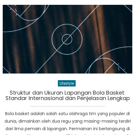
Global:
Celah
Keamanan
Microsoft
Dimanfaatkan
Hacker
Lifestyle
Struktur dan Ukuran Lapangan Bola Basket:
Standar Internasional dan Penjelasan Lengkap
Bola basket adalah salah satu olahraga tim yang populer di
dunia, dimainkan oleh dua regu yang masing-masing terdiri
dari lima pemain di lapangan. Permainan ini berlangsung di