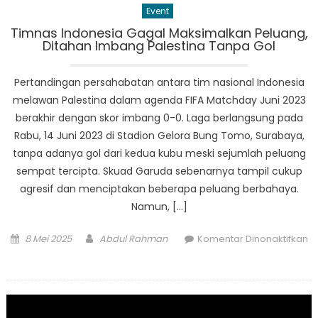
Event
Timnas Indonesia Gagal Maksimalkan Peluang,
Ditahan Imbang Palestina Tanpa Gol
Pertandingan persahabatan antara tim nasional Indonesia
melawan Palestina dalam agenda FIFA Matchday Juni 2023
berakhir dengan skor imbang 0-0. Laga berlangsung pada
Rabu, 14 Juni 2023 di Stadion Gelora Bung Tomo, Surabaya,
tanpa adanya gol dari kedua kubu meski sejumlah peluang
sempat tercipta. Skuad Garuda sebenarnya tampil cukup
agresif dan menciptakan beberapa peluang berbahaya.
Namun, […]
Posted
Author
8 Mei 2025
Abdul Rahman
Komentar Dinonaktifkan
on
pada
Timnas
Indonesia
Gagal