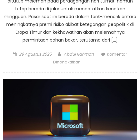
ditutup melemah pada perdagangan hari Jumat, namun
tetap berada di jalur untuk mencatatkan kenaikan
mingguan. Pasar saat ini berada dalam tarik-menarik antara
meningkatnya premi risiko akibat ketegangan geopolitik di
Eropa Timur dan kekhawatiran akan melemahnya
permintaan bahan bakar, terutama dari […]
Posted
Author
29 Agustus 2025
Abdul Rahman
Komentar
on
pada
Dinonaktifkan
Harga
Energi
Bergejolak:
Minyak
Dunia
Terjepit
Antara
Tensi
Geopolitik
dan