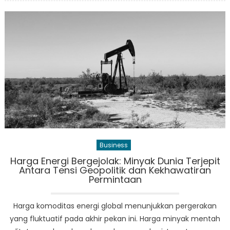
Pembuat
Kapal
Korea
Selatan
Pamerkan
Teknologi
Maritim
Masa
Depan
di
Gastech
2025
Business
Harga Energi Bergejolak: Minyak Dunia Terjepit
Antara Tensi Geopolitik dan Kekhawatiran
Permintaan
Harga komoditas energi global menunjukkan pergerakan
yang fluktuatif pada akhir pekan ini. Harga minyak mentah