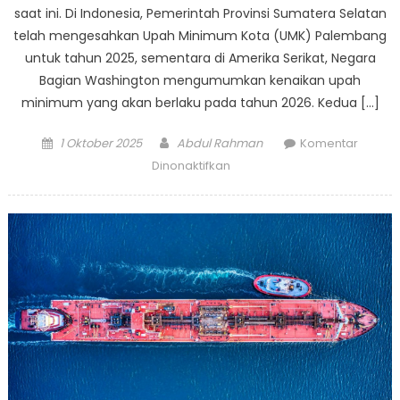
saat ini. Di Indonesia, Pemerintah Provinsi Sumatera Selatan
telah mengesahkan Upah Minimum Kota (UMK) Palembang
untuk tahun 2025, sementara di Amerika Serikat, Negara
Bagian Washington mengumumkan kenaikan upah
minimum yang akan berlaku pada tahun 2026. Kedua […]
Posted
Author
1 Oktober 2025
Abdul Rahman
Komentar
on
pada
Dinonaktifkan
Tinjauan
Upah
Minimum
Regional:
Palembang
dan
Washington
Terapkan
Aturan
Baru