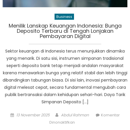
Business
Menilik Lanskap Keuangan Indonesia: Bunga
Deposito Terbaru di Tengah Lonjakan
Pembayaran Digital
Sektor keuangan di Indonesia terus menunjukkan dinamika
yang menarik. Di satu sisi, instrumen simpanan tradisional
seperti deposito bank tetap menjadi andalan masyarakat
karena menawarkan bunga yang relatif stabil dan lebih tinggi
dibandingkan tabungan biasa. Di sisi lain, inovasi pembayaran
digital melesat cepat, secara fundamental mengubah cara
publik bertransaksi dalam kehidupan sehari-hari. Daya Tarik
Simpanan Deposito […]
Posted
Author
13 November 2025
Abdul Rahman
Komentar
on
pada
Dinonaktifkan
Menilik