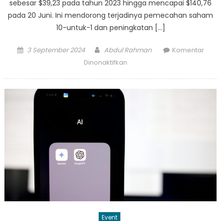
sebesar $39,23 pada tahun 2023 hingga mencapai $140,76
pada 20 Juni. Ini mendorong terjadinya pemecahan saham
10-untuk-1 dan peningkatan […]
Posted
Author
3 September 2024
Abdul Rahman
Komentar
on
pada
Dinonaktifkan
Apakah
Sekarang
Waktu
yang
Tepat
untuk
Membeli
Saham
Nvidia?
Event