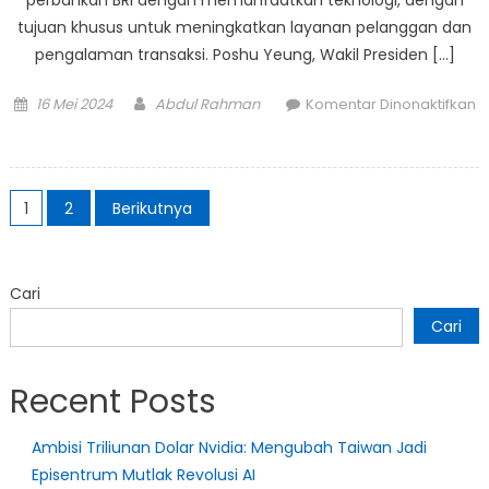
tujuan khusus untuk meningkatkan layanan pelanggan dan
pengalaman transaksi. Poshu Yeung, Wakil Presiden […]
Posted
Author
16 Mei 2024
Abdul Rahman
Komentar Dinonaktifkan
on
pada
Tencent
Cloud
Paginasi
Berkolaborasi
1
2
Berikutnya
pos
dengan
BRI
dan
Cari
Hi
Cari
Cloud
Indonesia
untuk
Recent Posts
Mendorong
Inovasi
Ambisi Triliunan Dolar Nvidia: Mengubah Taiwan Jadi
Teknologi
Episentrum Mutlak Revolusi AI
Perbankan