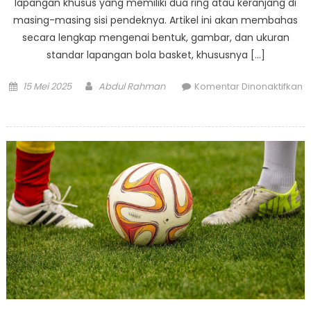
lapangan khusus yang memiliki dua ring atau keranjang di
masing-masing sisi pendeknya. Artikel ini akan membahas
secara lengkap mengenai bentuk, gambar, dan ukuran
standar lapangan bola basket, khususnya […]
Posted
Author
15 Mei 2025
Abdul Rahman
Komentar Dinonaktifkan
on
pada
Struktur
dan
Ukuran
Lapangan
Bola
Basket:
Standar
Internasional
dan
Penjelasan
Lengkap