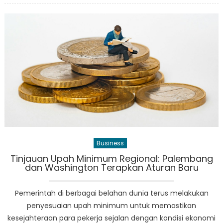
Lanskap
Keuangan
Indonesia:
Bunga
Deposito
Terbaru
di
Tengah
Lonjakan
Pembayaran
Digital
Business
Tinjauan Upah Minimum Regional: Palembang
dan Washington Terapkan Aturan Baru
Pemerintah di berbagai belahan dunia terus melakukan
penyesuaian upah minimum untuk memastikan
kesejahteraan para pekerja sejalan dengan kondisi ekonomi