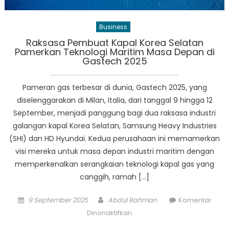
Business
Raksasa Pembuat Kapal Korea Selatan
Pamerkan Teknologi Maritim Masa Depan di
Gastech 2025
Pameran gas terbesar di dunia, Gastech 2025, yang
diselenggarakan di Milan, Italia, dari tanggal 9 hingga 12
September, menjadi panggung bagi dua raksasa industri
galangan kapal Korea Selatan, Samsung Heavy Industries
(SHI) dan HD Hyundai. Kedua perusahaan ini memamerkan
visi mereka untuk masa depan industri maritim dengan
memperkenalkan serangkaian teknologi kapal gas yang
canggih, ramah […]
Posted
Author
9 September 2025
Abdul Rahman
Komentar
on
pada
Dinonaktifkan
Raksasa