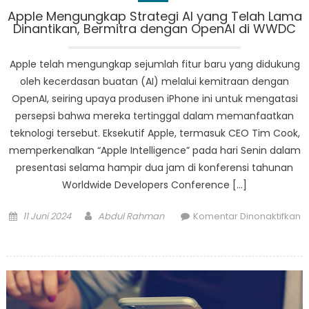
Apple Mengungkap Strategi AI yang Telah Lama
Dinantikan, Bermitra dengan OpenAI di WWDC
Apple telah mengungkap sejumlah fitur baru yang didukung
oleh kecerdasan buatan (AI) melalui kemitraan dengan
OpenAI, seiring upaya produsen iPhone ini untuk mengatasi
persepsi bahwa mereka tertinggal dalam memanfaatkan
teknologi tersebut. Eksekutif Apple, termasuk CEO Tim Cook,
memperkenalkan “Apple Intelligence” pada hari Senin dalam
presentasi selama hampir dua jam di konferensi tahunan
Worldwide Developers Conference […]
Posted
Author
11 Juni 2024
Abdul Rahman
Komentar Dinonaktifkan
on
pada
Apple
Mengungkap
Strategi
AI