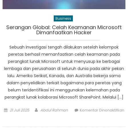
Kekhawatiran
Permintaan
Business
Serangan Global: Celah Keamanan Microsoft
Dimanfaatkan Hacker
Sebuah investigasi tengah dilakukan setelah kelompok
peretas berhasil memanfaatkan celah keamanan pada
perangkat lunak Microsoft untuk menyusup ke berbagai
lembaga dan perusahaan di seluruh dunia pada akhir pekan
lalu. Amerika Serikat, Kanada, dan Australia bekerja sama
dalam penyelidikan terkait bagaimana para peretas yang
belum teridentifikasi ini menggunakan kelemahan pada
perangkat lunak kolaborasi Microsoft SharePoint. Melalui […]
Posted
Author
21 Juli 2025
Abdul Rahman
Komentar Dinonaktifkan
on
pada
Serangan