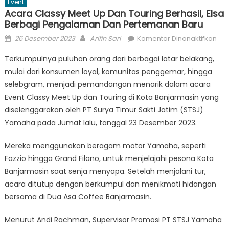
Event
Acara Classy Meet Up Dan Touring Berhasil, Elsa
Berbagi Pengalaman Dan Pertemanan Baru
Posted
Author
pa
26 Desember 2023
Arifin Sari
Komentar Dinonaktifkan
on
Aca
Terkumpulnya puluhan orang dari berbagai latar belakang,
Cla
mulai dari konsumen loyal, komunitas penggemar, hingga
Mee
selebgram, menjadi pemandangan menarik dalam acara
Up
da
Event Classy Meet Up dan Touring di Kota Banjarmasin yang
Tou
diselenggarakan oleh PT Surya Timur Sakti Jatim (STSJ)
Berh
Yamaha pada Jumat lalu, tanggal 23 Desember 2023.
Els
Ber
Mereka menggunakan beragam motor Yamaha, seperti
Pe
Fazzio hingga Grand Filano, untuk menjelajahi pesona Kota
da
Banjarmasin saat senja menyapa. Setelah menjalani tur,
Per
acara ditutup dengan berkumpul dan menikmati hidangan
Bar
bersama di Dua Asa Coffee Banjarmasin.
Menurut Andi Rachman, Supervisor Promosi PT STSJ Yamaha