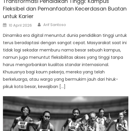
Transformasi Pendidikan Tinggi: Kampus
Fleksibel dan Pemanfaatan Kecerdasan Buatan
untuk Karier
Author
Posted
Arif Santoso
10 April 2026
on
Dinamika era digital menuntut dunia pendidikan tinggi untuk
terus beradaptasi dengan sangat cepat. Masyarakat saat ini
tidak lagi sekadar memburu nama besar sebuah kampus,
namun juga menuntut fleksibilitas akses yang tinggi tanpa
harus mengorbankan kualitas standar internasional.
Khususnya bagi kaum pekerja, mereka yang telah
berkeluarga, atau warga yang bermukim jauh dari hiruk-
pikuk kota besar, kewajiban […]