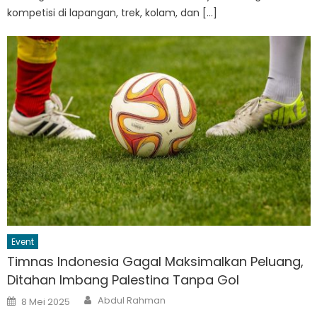
kompetisi di lapangan, trek, kolam, dan […]
Event
Timnas Indonesia Gagal Maksimalkan Peluang,
Ditahan Imbang Palestina Tanpa Gol
Author
Posted
Abdul Rahman
8 Mei 2025
on