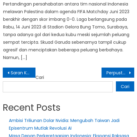
Pertandingan persahabatan antara tim nasional Indonesia
melawan Palestina dalam agenda FIFA Matchday Juni 2023
berakhir dengan skor imbang 0-0. Laga berlangsung pada
Rabu, 14 Juni 2023 di Stadion Gelora Bung Tomo, Surabaya,
tanpa adanya gol dari kedua kubu meski sejumlah peluang
sempat tercipta. Skuad Garuda sebenarnya tampil cukup
agresif dan menciptakan beberapa peluang berbahaya.
Namun, […]
Navigasi
Saran Kuliner Khas Cirebon dari Istri Anies Baswedan yang Harus Dicicipi
Perpustakaan Nasional Meluncurkan Program Ambisius: 10.000 Perpustakaan Desa untuk Membangun Budaya Baca
Cari
pos
Cari
Recent Posts
Ambisi Triliunan Dolar Nvidia: Mengubah Taiwan Jadi
Episentrum Mutlak Revolusi AI
Masa Depan Perkeretaapian Indonesia: Ekspansi Raksasa