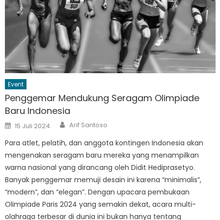
Event
Penggemar Mendukung Seragam Olimpiade
Baru Indonesia
Author
Posted
Arif Santoso
15 Juli 2024
on
Para atlet, pelatih, dan anggota kontingen Indonesia akan
mengenakan seragam baru mereka yang menampilkan
warna nasional yang dirancang oleh Didit Hediprasetyo.
Banyak penggemar memuji desain ini karena “minimalis”,
“modern”, dan “elegan”. Dengan upacara pembukaan
Olimpiade Paris 2024 yang semakin dekat, acara multi-
olahraga terbesar di dunia ini bukan hanya tentang