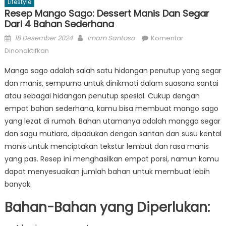
Lifestyle
Resep Mango Sago: Dessert Manis Dan Segar
Dari 4 Bahan Sederhana
Posted
Author
18 Desember 2024
Imam Santoso
Komentar
on
pada
Dinonaktifkan
Resep
Mango sago adalah salah satu hidangan penutup yang segar
Mango
dan manis, sempurna untuk dinikmati dalam suasana santai
Sago:
atau sebagai hidangan penutup spesial. Cukup dengan
Dessert
Manis
empat bahan sederhana, kamu bisa membuat mango sago
dan
yang lezat di rumah. Bahan utamanya adalah mangga segar
Segar
dan sagu mutiara, dipadukan dengan santan dan susu kental
dari
manis untuk menciptakan tekstur lembut dan rasa manis
4
yang pas. Resep ini menghasilkan empat porsi, namun kamu
Bahan
dapat menyesuaikan jumlah bahan untuk membuat lebih
Sederhana
banyak.
Bahan-Bahan yang Diperlukan: