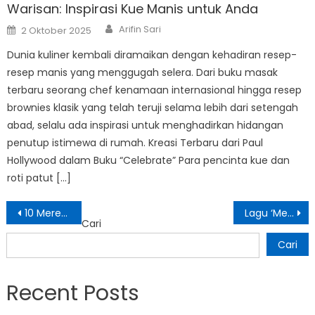
Warisan: Inspirasi Kue Manis untuk Anda
Author
Posted
Arifin Sari
2 Oktober 2025
on
Dunia kuliner kembali diramaikan dengan kehadiran resep-
resep manis yang menggugah selera. Dari buku masak
terbaru seorang chef kenamaan internasional hingga resep
brownies klasik yang telah teruji selama lebih dari setengah
abad, selalu ada inspirasi untuk menghadirkan hidangan
penutup istimewa di rumah. Kreasi Terbaru dari Paul
Hollywood dalam Buku “Celebrate” Para pencinta kue dan
roti patut […]
Navigasi
10 Merek Sepatu Lokal Berkualitas yang Layak Kamu Coba
Lagu ‘Mesin Waktu’ Budi Doremi: Perjalanan Cinta dan Harapan
Cari
pos
Cari
Recent Posts