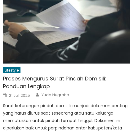
Lifestyle
Proses Mengurus Surat Pindah Domisili:
Panduan Lengkap
Author
Posted
Yuda Nugraha
21 Juli 2025
on
Surat keterangan pindah domisili menjadi dokumen penting
yang harus diurus saat seseorang atau satu keluarga
memutuskan untuk pindah tempat tinggal. Dokumen ini
diperlukan baik untuk perpindahan antar kabupaten/kota