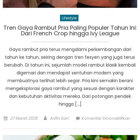
Lifestyle
Tren Gaya Rambut Pria Paling Populer Tahun Ini:
Dari French Crop hingga Ivy League
Gaya rambut pria terus mengalami perkembangan dari
tahun ke tahun, seiring dengan tren fesyen yang juga terus
berubah. Di tahun ini, sejumlah model rambut klasik kembali
digemari dan mendapat sentuhan modern yang
membuatnya terlihat lebih segar. Pria kini semakin berani
mengeksplorasi gaya rambut yang sesuai dengan karakter
dan kebutuhan aktivitas mereka. Dari potongan pendek
hingga […]
Posted
Author
pad
27 Maret 2025
Arifin Sari
Komentar Dinonaktifkan
on
Tren
Gay
Ram