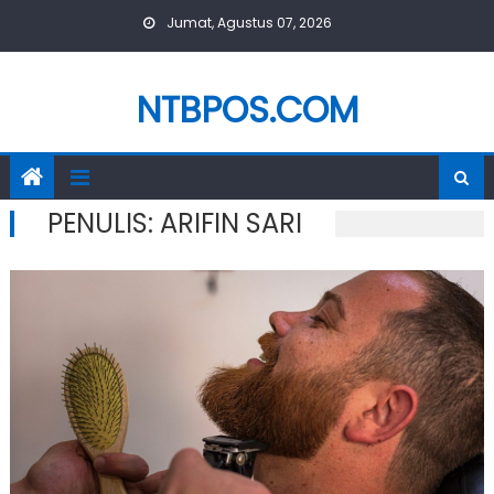
Skip
Jumat, Agustus 07, 2026
to
content
NTBPOS.COM
PENULIS:
ARIFIN SARI