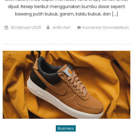
dijual. Resep berikut menggunakan bumbu dasar seperti
bawang putih bubuk, garam, kaldu bubuk, dan […]
Posted
Author
18 Februari 2025
Arifin Sari
Komentar Dinonaktifkan
on
pada
Resep
Tahu
Crispy
Bumbu
Bawang
Garam,
Camilan
Renyah
untuk
Jualan
Business