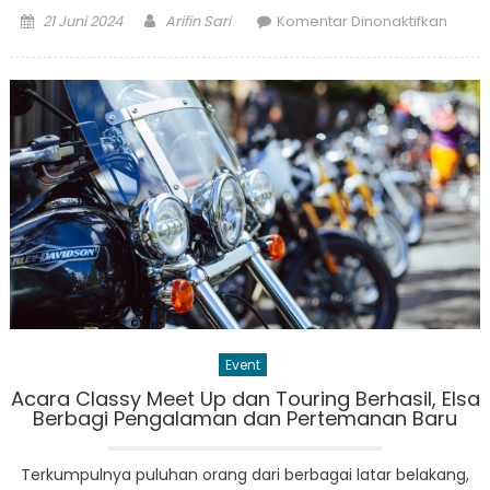
Posted
Author
pada
21 Juni 2024
Arifin Sari
Komentar Dinonaktifkan
on
BRIN
Meng
Renc
Peng
PLTN
di
Indon
Event
Acara Classy Meet Up dan Touring Berhasil, Elsa
Berbagi Pengalaman dan Pertemanan Baru
Terkumpulnya puluhan orang dari berbagai latar belakang,