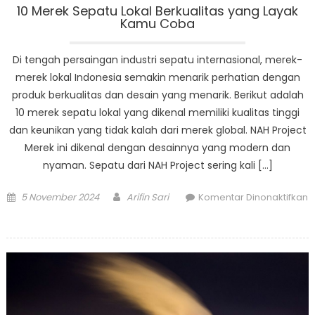
10 Merek Sepatu Lokal Berkualitas yang Layak
Kamu Coba
Di tengah persaingan industri sepatu internasional, merek-
merek lokal Indonesia semakin menarik perhatian dengan
produk berkualitas dan desain yang menarik. Berikut adalah
10 merek sepatu lokal yang dikenal memiliki kualitas tinggi
dan keunikan yang tidak kalah dari merek global. NAH Project
Merek ini dikenal dengan desainnya yang modern dan
nyaman. Sepatu dari NAH Project sering kali […]
Posted
Author
5 November 2024
Arifin Sari
Komentar Dinonaktifkan
on
pada
10
Merek
Sepatu
Lokal
Berkualitas
yang