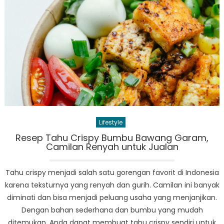
Pria
Pali
Popu
Tahu
Ini:
Dari
Fren
Cro
hing
Ivy
Lifestyle
Lea
Resep Tahu Crispy Bumbu Bawang Garam,
Camilan Renyah untuk Jualan
Tahu crispy menjadi salah satu gorengan favorit di Indonesia
karena teksturnya yang renyah dan gurih. Camilan ini banyak
diminati dan bisa menjadi peluang usaha yang menjanjikan.
Dengan bahan sederhana dan bumbu yang mudah
ditemukan, Anda dapat membuat tahu crispy sendiri untuk