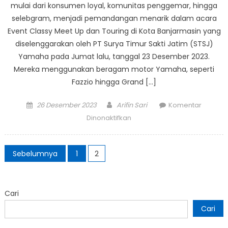
mulai dari konsumen loyal, komunitas penggemar, hingga
selebgram, menjadi pemandangan menarik dalam acara
Event Classy Meet Up dan Touring di Kota Banjarmasin yang
diselenggarakan oleh PT Surya Timur Sakti Jatim (STSJ)
Yamaha pada Jumat lalu, tanggal 23 Desember 2023.
Mereka menggunakan beragam motor Yamaha, seperti
Fazzio hingga Grand […]
Posted
Author
26 Desember 2023
Arifin Sari
Komentar
on
pada
Dinonaktifkan
Acara
Classy
Paginasi
Meet
Sebelumnya
1
2
pos
Up
dan
Touring
Cari
Berhasil,
Cari
Elsa
Berbagi