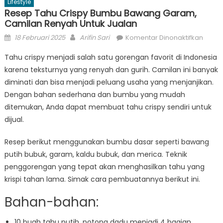
Lifestyle
Resep Tahu Crispy Bumbu Bawang Garam,
Camilan Renyah Untuk Jualan
Posted
Author
pada
18 Februari 2025
Arifin Sari
Komentar Dinonaktifkan
on
Rese
Tahu crispy menjadi salah satu gorengan favorit di Indonesia
Tahu
karena teksturnya yang renyah dan gurih. Camilan ini banyak
Crispy
diminati dan bisa menjadi peluang usaha yang menjanjikan.
Bumb
Bawa
Dengan bahan sederhana dan bumbu yang mudah
Garam
ditemukan, Anda dapat membuat tahu crispy sendiri untuk
Camil
dijual.
Renya
untuk
Resep berikut menggunakan bumbu dasar seperti bawang
Juala
putih bubuk, garam, kaldu bubuk, dan merica. Teknik
penggorengan yang tepat akan menghasilkan tahu yang
krispi tahan lama. Simak cara pembuatannya berikut ini.
Bahan-bahan:
10 buah tahu putih, potong dadu menjadi 4 bagian