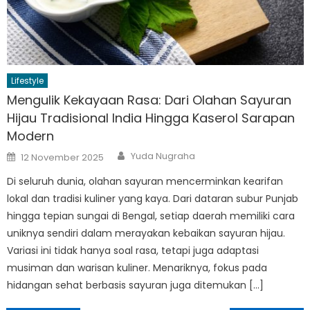
Lifestyle
Mengulik Kekayaan Rasa: Dari Olahan Sayuran
Hijau Tradisional India Hingga Kaserol Sarapan
Modern
Author
Posted
Yuda Nugraha
12 November 2025
on
Di seluruh dunia, olahan sayuran mencerminkan kearifan
lokal dan tradisi kuliner yang kaya. Dari dataran subur Punjab
hingga tepian sungai di Bengal, setiap daerah memiliki cara
uniknya sendiri dalam merayakan kebaikan sayuran hijau.
Variasi ini tidak hanya soal rasa, tetapi juga adaptasi
musiman dan warisan kuliner. Menariknya, fokus pada
hidangan sehat berbasis sayuran juga ditemukan […]