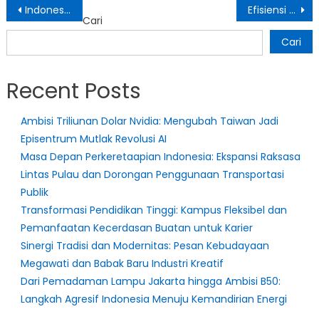
Navigasi
Indonesia Targetkan Produksi Minyak 1 Juta Barel per Hari dalam Empat Tahun
Efisiensi Anggaran Indonesia Tetap Rp306 Triliun, Kementerian Keuangan Tegaskan
Cari
pos
Cari
Recent Posts
Ambisi Triliunan Dolar Nvidia: Mengubah Taiwan Jadi
Episentrum Mutlak Revolusi AI
Masa Depan Perkeretaapian Indonesia: Ekspansi Raksasa
Lintas Pulau dan Dorongan Penggunaan Transportasi
Publik
Transformasi Pendidikan Tinggi: Kampus Fleksibel dan
Pemanfaatan Kecerdasan Buatan untuk Karier
Sinergi Tradisi dan Modernitas: Pesan Kebudayaan
Megawati dan Babak Baru Industri Kreatif
Dari Pemadaman Lampu Jakarta hingga Ambisi B50:
Langkah Agresif Indonesia Menuju Kemandirian Energi