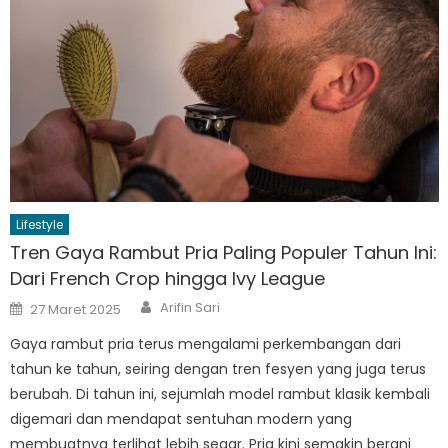
Lifestyle
Tren Gaya Rambut Pria Paling Populer Tahun Ini:
Dari French Crop hingga Ivy League
Author
Posted
Arifin Sari
27 Maret 2025
on
Gaya rambut pria terus mengalami perkembangan dari
tahun ke tahun, seiring dengan tren fesyen yang juga terus
berubah. Di tahun ini, sejumlah model rambut klasik kembali
digemari dan mendapat sentuhan modern yang
membuatnya terlihat lebih segar. Pria kini semakin berani