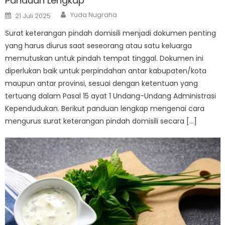
Panduan Lengkap
Author
Posted
Yuda Nugraha
21 Juli 2025
on
Surat keterangan pindah domisili menjadi dokumen penting
yang harus diurus saat seseorang atau satu keluarga
memutuskan untuk pindah tempat tinggal. Dokumen ini
diperlukan baik untuk perpindahan antar kabupaten/kota
maupun antar provinsi, sesuai dengan ketentuan yang
tertuang dalam Pasal 15 ayat 1 Undang-Undang Administrasi
Kependudukan. Berikut panduan lengkap mengenai cara
mengurus surat keterangan pindah domisili secara […]