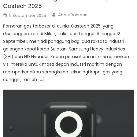
Gastech 2025
Author
Posted
Abdul Rahman
9 September 2025
on
Pameran gas terbesar di dunia, Gastech 2025, yang
diselenggarakan di Milan, Italia, dari tanggal 9 hingga 12
September, menjadi panggung bagi dua raksasa industri
galangan kapal Korea Selatan, Samsung Heavy Industries
(SHI) dan HD Hyundai. Kedua perusahaan ini memamerkan
visi mereka untuk masa depan industri maritim dengan
memperkenalkan serangkaian teknologi kapal gas yang
canggih, ramah […]