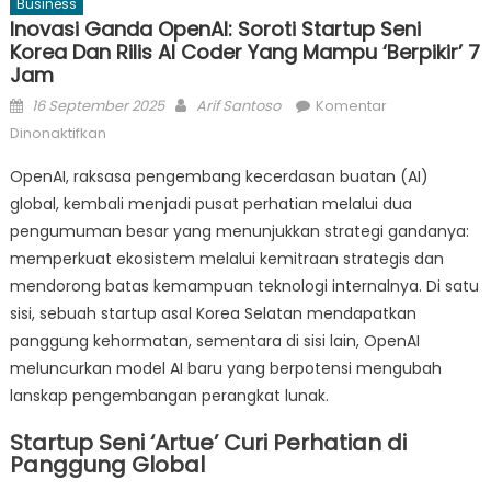
Business
Inovasi Ganda OpenAI: Soroti Startup Seni
Korea Dan Rilis AI Coder Yang Mampu ‘Berpikir’ 7
Jam
Posted
Author
16 September 2025
Arif Santoso
Komentar
on
pada
Dinonaktifkan
Inovasi
OpenAI, raksasa pengembang kecerdasan buatan (AI)
Ganda
global, kembali menjadi pusat perhatian melalui dua
OpenAI:
pengumuman besar yang menunjukkan strategi gandanya:
Soroti
Startup
memperkuat ekosistem melalui kemitraan strategis dan
Seni
mendorong batas kemampuan teknologi internalnya. Di satu
Korea
sisi, sebuah startup asal Korea Selatan mendapatkan
dan
panggung kehormatan, sementara di sisi lain, OpenAI
Rilis
meluncurkan model AI baru yang berpotensi mengubah
AI
lanskap pengembangan perangkat lunak.
Coder
yang
Startup Seni ‘Artue’ Curi Perhatian di
Mampu
Panggung Global
‘Berpikir’