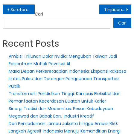
Navigasi
Sorotan Dunia Musik: Dari Legenda Pop Sunda Hingga Kisah Cinta Baru di Bollywood
Tinjauan Upah Minimum Regional: Palembang dan Washington Terapkan Aturan Baru
Cari
pos
Cari
Recent Posts
Ambisi Triliunan Dolar Nvidia: Mengubah Taiwan Jadi
Episentrum Mutlak Revolusi AI
Masa Depan Perkeretaapian Indonesia: Ekspansi Raksasa
Lintas Pulau dan Dorongan Penggunaan Transportasi
Publik
Transformasi Pendidikan Tinggi: Kampus Fleksibel dan
Pemanfaatan Kecerdasan Buatan untuk Karier
Sinergi Tradisi dan Modernitas: Pesan Kebudayaan
Megawati dan Babak Baru Industri Kreatif
Dari Pemadaman Lampu Jakarta hingga Ambisi B50:
Langkah Agresif Indonesia Menuju Kemandirian Energi