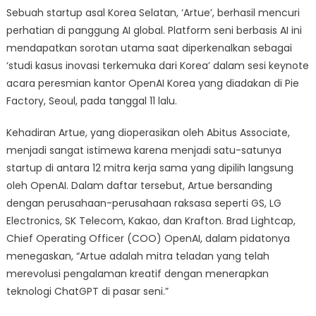
7
Sebuah startup asal Korea Selatan, ‘Artue’, berhasil mencuri
Jam
perhatian di panggung AI global. Platform seni berbasis AI ini
mendapatkan sorotan utama saat diperkenalkan sebagai
‘studi kasus inovasi terkemuka dari Korea’ dalam sesi keynote
acara peresmian kantor OpenAI Korea yang diadakan di Pie
Factory, Seoul, pada tanggal 11 lalu.
Kehadiran Artue, yang dioperasikan oleh Abitus Associate,
menjadi sangat istimewa karena menjadi satu-satunya
startup di antara 12 mitra kerja sama yang dipilih langsung
oleh OpenAI. Dalam daftar tersebut, Artue bersanding
dengan perusahaan-perusahaan raksasa seperti GS, LG
Electronics, SK Telecom, Kakao, dan Krafton. Brad Lightcap,
Chief Operating Officer (COO) OpenAI, dalam pidatonya
menegaskan, “Artue adalah mitra teladan yang telah
merevolusi pengalaman kreatif dengan menerapkan
teknologi ChatGPT di pasar seni.”