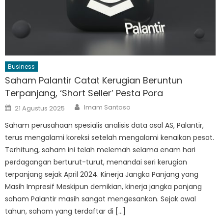
Business
Saham Palantir Catat Kerugian Beruntun
Terpanjang, ‘Short Seller’ Pesta Pora
Author
Posted
Imam Santoso
21 Agustus 2025
on
Saham perusahaan spesialis analisis data asal AS, Palantir,
terus mengalami koreksi setelah mengalami kenaikan pesat.
Terhitung, saham ini telah melemah selama enam hari
perdagangan berturut-turut, menandai seri kerugian
terpanjang sejak April 2024. Kinerja Jangka Panjang yang
Masih Impresif Meskipun demikian, kinerja jangka panjang
saham Palantir masih sangat mengesankan. Sejak awal
tahun, saham yang terdaftar di […]