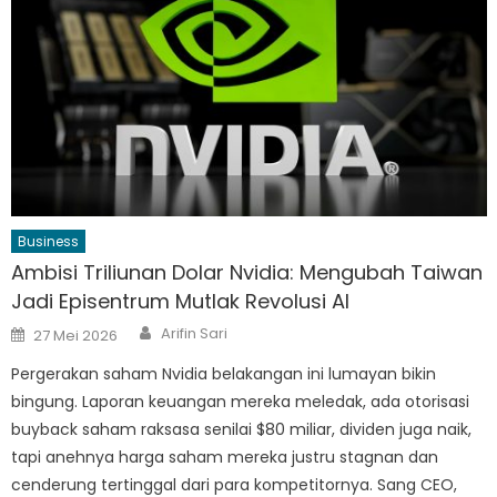
Business
Ambisi Triliunan Dolar Nvidia: Mengubah Taiwan
Jadi Episentrum Mutlak Revolusi AI
Author
Posted
Arifin Sari
27 Mei 2026
on
Pergerakan saham Nvidia belakangan ini lumayan bikin
bingung. Laporan keuangan mereka meledak, ada otorisasi
buyback saham raksasa senilai $80 miliar, dividen juga naik,
tapi anehnya harga saham mereka justru stagnan dan
cenderung tertinggal dari para kompetitornya. Sang CEO,