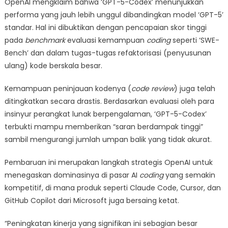
OpenAI mengklaim bahwa ‘GPT-5-Codex’ menunjukkan
performa yang jauh lebih unggul dibandingkan model ‘GPT-5’
standar. Hal ini dibuktikan dengan pencapaian skor tinggi
pada
benchmark
evaluasi kemampuan
coding
seperti ‘SWE-
Bench’ dan dalam tugas-tugas refaktorisasi (penyusunan
ulang) kode berskala besar.
Kemampuan peninjauan kodenya (
code review
) juga telah
ditingkatkan secara drastis. Berdasarkan evaluasi oleh para
insinyur perangkat lunak berpengalaman, ‘GPT-5-Codex’
terbukti mampu memberikan “saran berdampak tinggi”
sambil mengurangi jumlah umpan balik yang tidak akurat.
Pembaruan ini merupakan langkah strategis OpenAI untuk
menegaskan dominasinya di pasar AI
coding
yang semakin
kompetitif, di mana produk seperti Claude Code, Cursor, dan
GitHub Copilot dari Microsoft juga bersaing ketat.
“Peningkatan kinerja yang signifikan ini sebagian besar