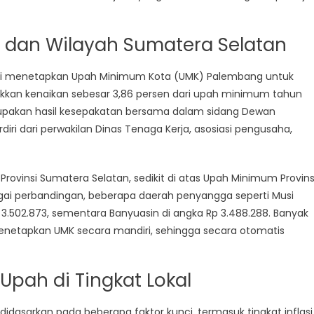
Washington
Terapkan
dan Wilayah Sumatera Selatan
Aturan
Baru
smi menetapkan Upah Minimum Kota (UMK) Palembang untuk
jukkan kenaikan sebesar 3,86 persen dari upah minimum tahun
erupakan hasil kesepakatan bersama dalam sidang Dewan
i dari perwakilan Dinas Tenaga Kerja, asosiasi pengusaha,
Provinsi Sumatera Selatan, sedikit di atas Upah Minimum Provins
gai perbandingan, beberapa daerah penyangga seperti Musi
502.873, sementara Banyuasin di angka Rp 3.488.288. Banyak
k menetapkan UMK secara mandiri, sehingga secara otomatis
Upah di Tingkat Lokal
asarkan pada beberapa faktor kunci, termasuk tingkat inflasi