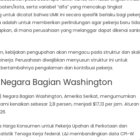
paten/kota, serta variabel “alfa” yang mencakup tingkat
untuk dicatat bahwa UMK ini secara spesifik berlaku bagi peker
 adalah untuk memberikan perlindungan agar pekerja baru tida
apkan, di mana perusahaan yang melanggar dapat dikenai sanks
hun, kebijakan pengupahan akan mengacu pada struktur dan skal
inerja. Perusahaan diwajibkan menyusun struktur ini untuk
 bertambahnya pengalaman dan kontribusi pekerja.
 Negara Bagian Washington
(L&I) Negara Bagian Washington, Amerika Serikat, mengumumkan
 kenaikan sebesar 2,8 persen, menjadi $17,13 per jam. Aturan
26.
ks Harga Konsumen untuk Pekerja Upahan di Perkotaan dan
 Statistik Tenaga Kerja federal. L&I membandingkan data CPI-W