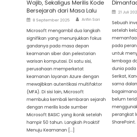
Wajib, Sekaligus Merilis Kode
Dimanfaa
Bersejarah dari Masa Lalu
Posted
21 Juli 20
on
Author
Posted
Arifin Sari
8 September 2025
on
Sebuah inve
setelah kel
Microsoft mengambil dua langkah
memanfaat
signifikan yang menunjukkan fokus
pada perang
gandanya pada masa depan
untuk meny
keamanan siber dan pelestarian
lembaga da
warisan komputasi. Di satu sisi,
dunia pada 
perusahaan memperketat
Serikat, Kan
keamanan layanan Azure dengan
sama dalam 
mewajibkan autentikasi multifaktor
bagaimana 
(MFA). Di sisi lain, Microsoft
belum teride
membuka kembali lembaran sejarah
menggunak
dengan merilis kode sumber
perangkat l
Microsoft BASIC yang ikonik setelah
SharePoint. 
hampir 50 tahun. Langkah Proaktif
Menuju Keamanan […]