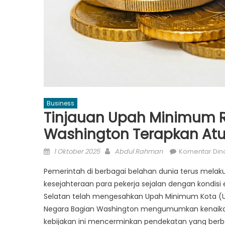
Business
Tinjauan Upah Minimum 
Washington Terapkan Atu
Posted
Author
1 Oktober 2025
Abdul Rahman
Komentar Din
on
Pemerintah di berbagai belahan dunia terus mel
kesejahteraan para pekerja sejalan dengan kondisi 
Selatan telah mengesahkan Upah Minimum Kota (UM
Negara Bagian Washington mengumumkan kenaikan
kebijakan ini mencerminkan pendekatan yang berb