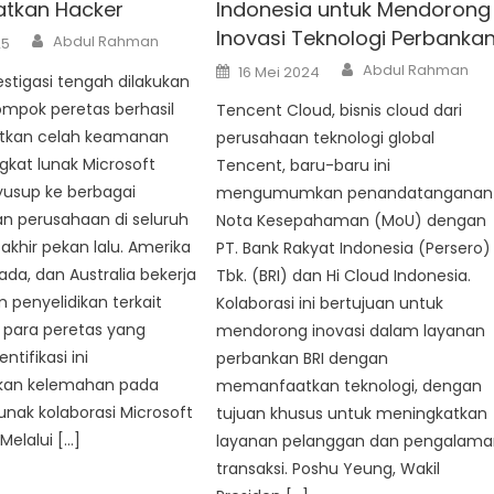
tkan Hacker
Indonesia untuk Mendorong
Inovasi Teknologi Perbanka
Author
Abdul Rahman
25
Author
Posted
Abdul Rahman
16 Mei 2024
stigasi tengah dilakukan
on
ompok peretas berhasil
Tencent Cloud, bisnis cloud dari
kan celah keamanan
perusahaan teknologi global
kat lunak Microsoft
Tencent, baru-baru ini
usup ke berbagai
mengumumkan penandatanganan
n perusahaan di seluruh
Nota Kesepahaman (MoU) dengan
akhir pekan lalu. Amerika
PT. Bank Rakyat Indonesia (Persero)
ada, dan Australia bekerja
Tbk. (BRI) dan Hi Cloud Indonesia.
penyelidikan terkait
Kolaborasi ini bertujuan untuk
para peretas yang
mendorong inovasi dalam layanan
ntifikasi ini
perbankan BRI dengan
an kelemahan pada
memanfaatkan teknologi, dengan
unak kolaborasi Microsoft
tujuan khusus untuk meningkatkan
Melalui […]
layanan pelanggan dan pengalam
transaksi. Poshu Yeung, Wakil