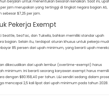
un berjalan untuk menentukan besaran kenaikan. Saat ini, upa
er jam merupakan yang tertinggi di tingkat negara bagian AS,
sebesar $7,25 per jam.
uk Pekerja Exempt
 Seattle, SeaTac, dan Tukwila, bahkan memiliki standar upah
ra bagian. Selain itu, terdapat aturan khusus untuk pekerja mud
mbayar 85 persen dari upah minimum, yang berarti upah merek
i dan dikecualikan dari upah lembur (overtime-exempt) harus
upah minimum. Ini berarti seorang karyawan exempt harus memili
ara dengan $80.168,40 per tahun. L&I sendiri sedang dalam pros
a mencapai 2,5 kali lipat dari upah minimum pada tahun 2028.