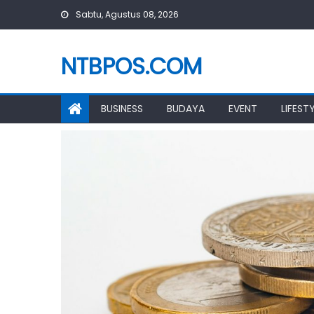
Skip
Sabtu, Agustus 08, 2026
to
content
NTBPOS.COM
BUSINESS
BUDAYA
EVENT
LIFEST