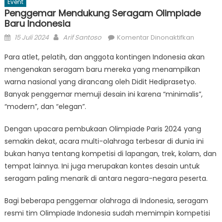
Event
Penggemar Mendukung Seragam Olimpiade
Baru Indonesia
Posted
Author
pada
15 Juli 2024
Arif Santoso
Komentar Dinonaktifkan
on
Pengge
Para atlet, pelatih, dan anggota kontingen Indonesia akan
Menduk
mengenakan seragam baru mereka yang menampilkan
Seraga
warna nasional yang dirancang oleh Didit Hediprasetyo.
Olimpia
Baru
Banyak penggemar memuji desain ini karena “minimalis”,
Indones
“modern”, dan “elegan”.
Dengan upacara pembukaan Olimpiade Paris 2024 yang
semakin dekat, acara multi-olahraga terbesar di dunia ini
bukan hanya tentang kompetisi di lapangan, trek, kolam, dan
tempat lainnya. Ini juga merupakan kontes desain untuk
seragam paling menarik di antara negara-negara peserta.
Bagi beberapa penggemar olahraga di Indonesia, seragam
resmi tim Olimpiade Indonesia sudah memimpin kompetisi