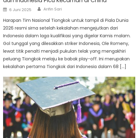
dari Indonesia Picu Kecaman di China
Author
Posted
Arifin Sari
6 Juni 2025
on
Harapan Tim Nasional Tiongkok untuk tampil di Piala Dunia
2026 resmi sirna setelah kekalahan mengejutkan dari
Indonesia dalam laga kualifikasi yang digelar Kamis malam.
Gol tunggal yang dilesakkan striker Indonesia, Ole Romeny,
lewat titik penalti menjadi pukulan telak yang mengakhiri
peluang Tiongkok melaju ke babak play-off. Ini merupakan
kekalahan pertama Tiongkok dari Indonesia dalam 68 […]