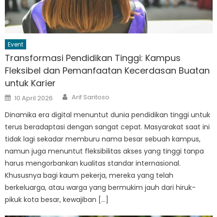
Event
Transformasi Pendidikan Tinggi: Kampus
Fleksibel dan Pemanfaatan Kecerdasan Buatan
untuk Karier
Author
Posted
Arif Santoso
10 April 2026
on
Dinamika era digital menuntut dunia pendidikan tinggi untuk
terus beradaptasi dengan sangat cepat. Masyarakat saat ini
tidak lagi sekadar memburu nama besar sebuah kampus,
namun juga menuntut fleksibilitas akses yang tinggi tanpa
harus mengorbankan kualitas standar internasional.
Khususnya bagi kaum pekerja, mereka yang telah
berkeluarga, atau warga yang bermukim jauh dari hiruk-
pikuk kota besar, kewajiban […]