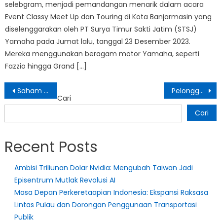
selebgram, menjadi pemandangan menarik dalam acara
Event Classy Meet Up dan Touring di Kota Banjarmasin yang
diselenggarakan oleh PT Surya Timur Sakti Jatim (STSJ)
Yamaha pada Jumat lalu, tanggal 23 Desember 2023.
Mereka menggunakan beragam motor Yamaha, seperti
Fazzio hingga Grand […]
Navigasi
Saham Perusahaan Pengiriman Melonjak hingga 17% Memasuki Wilayah Baru
Pelonggaran Aturan Kandungan Lokal untuk Proyek Tenaga Surya di Indonesia
Cari
pos
Cari
Recent Posts
Ambisi Triliunan Dolar Nvidia: Mengubah Taiwan Jadi
Episentrum Mutlak Revolusi AI
Masa Depan Perkeretaapian Indonesia: Ekspansi Raksasa
Lintas Pulau dan Dorongan Penggunaan Transportasi
Publik