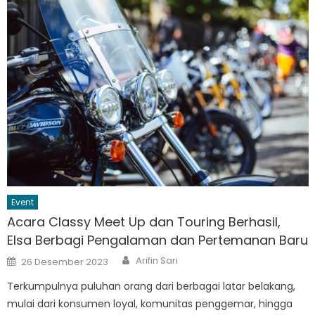
Event
Acara Classy Meet Up dan Touring Berhasil,
Elsa Berbagi Pengalaman dan Pertemanan Baru
Author
Posted
Arifin Sari
26 Desember 2023
on
Terkumpulnya puluhan orang dari berbagai latar belakang,
mulai dari konsumen loyal, komunitas penggemar, hingga