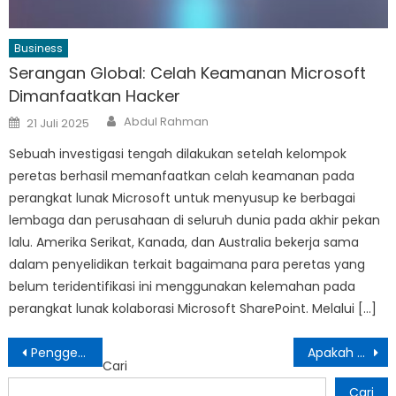
Business
Serangan Global: Celah Keamanan Microsoft
Dimanfaatkan Hacker
Author
Posted
Abdul Rahman
21 Juli 2025
on
Sebuah investigasi tengah dilakukan setelah kelompok
peretas berhasil memanfaatkan celah keamanan pada
perangkat lunak Microsoft untuk menyusup ke berbagai
lembaga dan perusahaan di seluruh dunia pada akhir pekan
lalu. Amerika Serikat, Kanada, dan Australia bekerja sama
dalam penyelidikan terkait bagaimana para peretas yang
belum teridentifikasi ini menggunakan kelemahan pada
perangkat lunak kolaborasi Microsoft SharePoint. Melalui […]
Navigasi
Penggemar Mendukung Seragam Olimpiade Baru Indonesia
Apakah Sekarang Waktu yang Tepat untuk Membeli Saham Nvidia?
Cari
pos
Cari