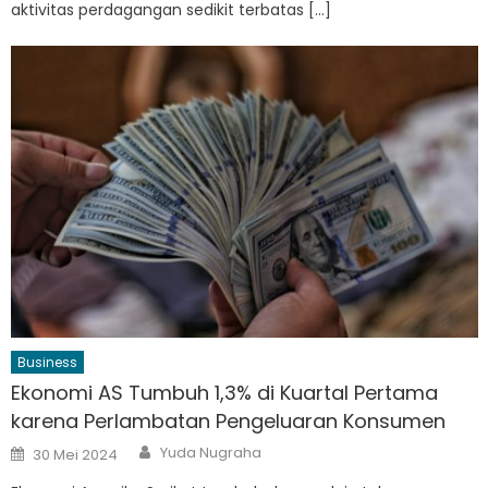
aktivitas perdagangan sedikit terbatas […]
Business
Ekonomi AS Tumbuh 1,3% di Kuartal Pertama
karena Perlambatan Pengeluaran Konsumen
Author
Posted
Yuda Nugraha
30 Mei 2024
on