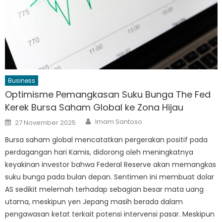
Business
Optimisme Pemangkasan Suku Bunga The Fed
Kerek Bursa Saham Global ke Zona Hijau
Author
Posted
Imam Santoso
27 November 2025
on
Bursa saham global mencatatkan pergerakan positif pada
perdagangan hari Kamis, didorong oleh meningkatnya
keyakinan investor bahwa Federal Reserve akan memangkas
suku bunga pada bulan depan. Sentimen ini membuat dolar
AS sedikit melemah terhadap sebagian besar mata uang
utama, meskipun yen Jepang masih berada dalam
pengawasan ketat terkait potensi intervensi pasar. Meskipun