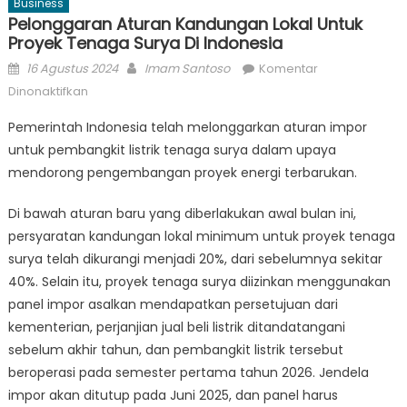
Business
Pelonggaran Aturan Kandungan Lokal Untuk
Proyek Tenaga Surya Di Indonesia
Posted
Author
16 Agustus 2024
Imam Santoso
Komentar
on
pada
Dinonaktifkan
Pelonggaran
Pemerintah Indonesia telah melonggarkan aturan impor
Aturan
untuk pembangkit listrik tenaga surya dalam upaya
Kandungan
mendorong pengembangan proyek energi terbarukan.
Lokal
untuk
Di bawah aturan baru yang diberlakukan awal bulan ini,
Proyek
persyaratan kandungan lokal minimum untuk proyek tenaga
Tenaga
Surya
surya telah dikurangi menjadi 20%, dari sebelumnya sekitar
di
40%. Selain itu, proyek tenaga surya diizinkan menggunakan
Indonesia
panel impor asalkan mendapatkan persetujuan dari
kementerian, perjanjian jual beli listrik ditandatangani
sebelum akhir tahun, dan pembangkit listrik tersebut
beroperasi pada semester pertama tahun 2026. Jendela
impor akan ditutup pada Juni 2025, dan panel harus