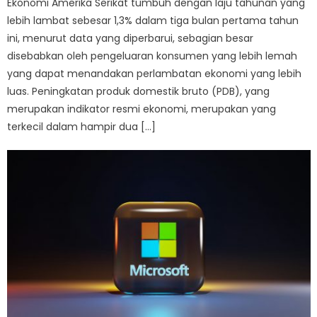
Ekonomi Amerika Serikat tumbuh dengan laju tahunan yang
lebih lambat sebesar 1,3% dalam tiga bulan pertama tahun
ini, menurut data yang diperbarui, sebagian besar
disebabkan oleh pengeluaran konsumen yang lebih lemah
yang dapat menandakan perlambatan ekonomi yang lebih
luas. Peningkatan produk domestik bruto (PDB), yang
merupakan indikator resmi ekonomi, merupakan yang
terkecil dalam hampir dua […]