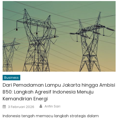
Business
Dari Pemadaman Lampu Jakarta hingga Ambisi
B50: Langkah Agresif Indonesia Menuju
Kemandirian Energi
Author
Posted
Arifin Sari
3 Februari 2026
on
Indonesia tengah memacu langkah strategis dalam