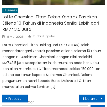
Business
Lotte Chemical Titan Teken Kontrak Pasokan
Etilena 10 Tahun di Indonesia Senilai Lebih dari
RM743,5 Juta
Author
Posted
Yuda Nugraha
8 Mei 2025
on
Lotte Chemical Titan Holding Bhd (KL:LCTITAN) telah
menandatangani kontrak pasokan etilena selama 10 tahun
dengan PT Asahimas Chemical, dengan nilai melebihi
RM743,5 juta. Kesepakatan ini diumumkan pada hari Rabu
dan akan membuat LC Titan memasok sekitar 150.000 ton
etilena per tahun kepada Asahimas Chemical. Dalam
pengumuman resmi kepada Bursa Malaysia, LC Titan
menyatakan bahwa kontrak […]
Navigasi
Proses Mengurus Surat Pindah Domisili: Panduan Lengkap
Liburan Musim Panas Bersama Buku: Rekomendasi Bacaan dari Pustakawan Nasional
Cari
pos