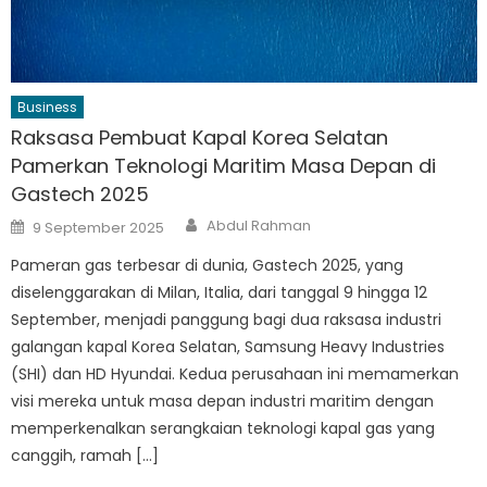
Business
Raksasa Pembuat Kapal Korea Selatan
Pamerkan Teknologi Maritim Masa Depan di
Gastech 2025
Author
Posted
Abdul Rahman
9 September 2025
on
Pameran gas terbesar di dunia, Gastech 2025, yang
diselenggarakan di Milan, Italia, dari tanggal 9 hingga 12
September, menjadi panggung bagi dua raksasa industri
galangan kapal Korea Selatan, Samsung Heavy Industries
(SHI) dan HD Hyundai. Kedua perusahaan ini memamerkan
visi mereka untuk masa depan industri maritim dengan
memperkenalkan serangkaian teknologi kapal gas yang
canggih, ramah […]