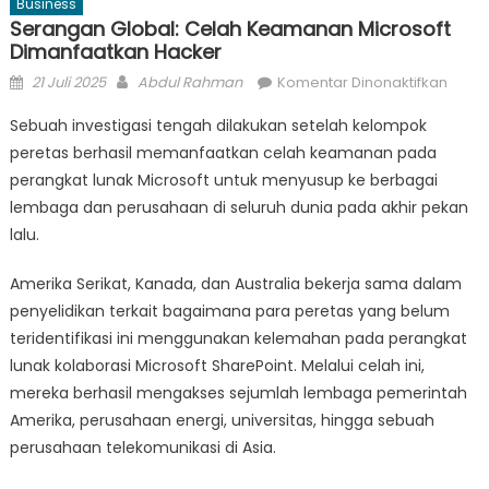
Business
Serangan Global: Celah Keamanan Microsoft
Dimanfaatkan Hacker
Posted
Author
pada
21 Juli 2025
Abdul Rahman
Komentar Dinonaktifkan
on
Sera
Sebuah investigasi tengah dilakukan setelah kelompok
Globa
peretas berhasil memanfaatkan celah keamanan pada
Celah
perangkat lunak Microsoft untuk menyusup ke berbagai
Keam
Micro
lembaga dan perusahaan di seluruh dunia pada akhir pekan
Diman
lalu.
Hack
Amerika Serikat, Kanada, dan Australia bekerja sama dalam
penyelidikan terkait bagaimana para peretas yang belum
teridentifikasi ini menggunakan kelemahan pada perangkat
lunak kolaborasi Microsoft SharePoint. Melalui celah ini,
mereka berhasil mengakses sejumlah lembaga pemerintah
Amerika, perusahaan energi, universitas, hingga sebuah
perusahaan telekomunikasi di Asia.