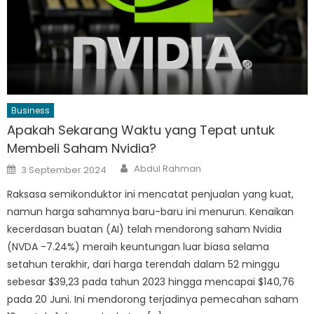
Business
Apakah Sekarang Waktu yang Tepat untuk
Membeli Saham Nvidia?
Author
Posted
Abdul Rahman
3 September 2024
on
Raksasa semikonduktor ini mencatat penjualan yang kuat,
namun harga sahamnya baru-baru ini menurun. Kenaikan
kecerdasan buatan (AI) telah mendorong saham Nvidia
(NVDA -7.24%) meraih keuntungan luar biasa selama
setahun terakhir, dari harga terendah dalam 52 minggu
sebesar $39,23 pada tahun 2023 hingga mencapai $140,76
pada 20 Juni. Ini mendorong terjadinya pemecahan saham