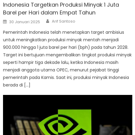
Indonesia Targetkan Produksi Minyak 1 Juta
Barel per Hari dalam Empat Tahun
Author
Posted
Arif Santoso
30 Januari 2025
on
Pemerintah Indonesia telah menetapkan target ambisius
untuk meningkatkan produksi minyak mentah menjadi
900.000 hingga 1 juta barel per hari (bph) pada tahun 2028.
Target ini bertujuan mengembalikan tingkat produksi minyak
seperti hampir tiga dekade lalu, ketika Indonesia masih
menjadi anggota utama OPEC, menurut pejabat tinggi
pemerintah pada Kamis. Saat ini, produksi minyak Indonesia
berada di […]