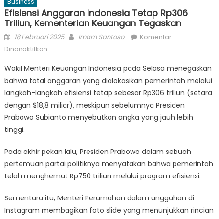
Business
Efisiensi Anggaran Indonesia Tetap Rp306
Triliun, Kementerian Keuangan Tegaskan
Posted
Author
18 Februari 2025
Imam Santoso
Komentar
on
pada
Dinonaktifkan
Efisiensi
Wakil Menteri Keuangan Indonesia pada Selasa menegaskan
Anggaran
bahwa total anggaran yang dialokasikan pemerintah melalui
Indonesia
langkah-langkah efisiensi tetap sebesar Rp306 triliun (setara
Tetap
Rp306
dengan $18,8 miliar), meskipun sebelumnya Presiden
Triliun,
Prabowo Subianto menyebutkan angka yang jauh lebih
Kementerian
tinggi.
Keuangan
Tegaskan
Pada akhir pekan lalu, Presiden Prabowo dalam sebuah
pertemuan partai politiknya menyatakan bahwa pemerintah
telah menghemat Rp750 triliun melalui program efisiensi.
Sementara itu, Menteri Perumahan dalam unggahan di
Instagram membagikan foto slide yang menunjukkan rincian