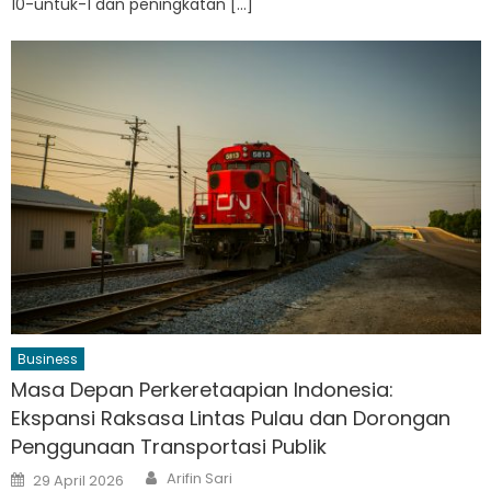
10-untuk-1 dan peningkatan […]
Business
Masa Depan Perkeretaapian Indonesia:
Ekspansi Raksasa Lintas Pulau dan Dorongan
Penggunaan Transportasi Publik
Author
Posted
Arifin Sari
29 April 2026
on