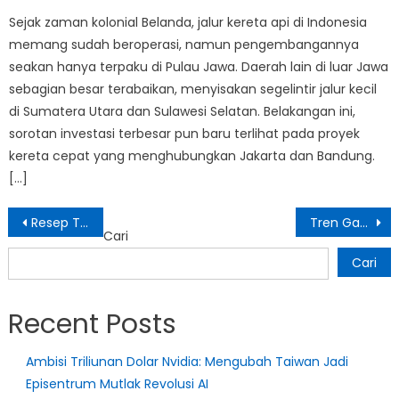
Sejak zaman kolonial Belanda, jalur kereta api di Indonesia
memang sudah beroperasi, namun pengembangannya
seakan hanya terpaku di Pulau Jawa. Daerah lain di luar Jawa
sebagian besar terabaikan, menyisakan segelintir jalur kecil
di Sumatera Utara dan Sulawesi Selatan. Belakangan ini,
sorotan investasi terbesar pun baru terlihat pada proyek
kereta cepat yang menghubungkan Jakarta dan Bandung.
[…]
Navigasi
Resep Tahu Crispy Bumbu Bawang Garam, Camilan Renyah untuk Jualan
Tren Gaya Rambut Pria Paling Populer Tahun Ini: Dari French Crop hingga Ivy League
Cari
pos
Cari
Recent Posts
Ambisi Triliunan Dolar Nvidia: Mengubah Taiwan Jadi
Episentrum Mutlak Revolusi AI